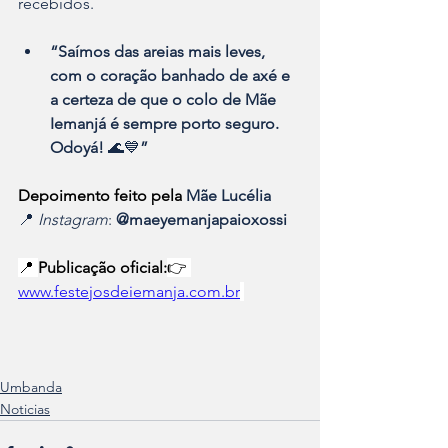
recebidos.
“Saímos das areias mais leves, 
com o coração banhado de axé e 
a certeza de que o colo de Mãe 
Iemanjá é sempre porto seguro. 
Odoyá!
 🌊💙
”
Depoimento feito pela 
Mãe Lucélia
📍 
Instagram
: 
@maeyemanjapaioxossi
📍 
Publicação oficial:
👉 
www.festejosdeiemanja.com.br
Umbanda
Noticias