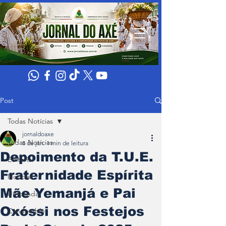
Post
Todas Notícias
jornaldoaxe
Todas Notícias
8 de jan.
1 min de leitura
Depoimento da T.U.E.
Editorial
Fraternidade Espírita
Noticias
Mãe Yemanjá e Pai
Umbanda
Oxóssi nos Festejos
Candomblé