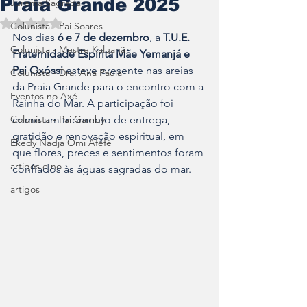
Praia Grande 2025
Jurema Sagrada
Avaliado com NaN de 5 estrelas.
Colunista - Pai Soares
Nos dias 
6 e 7 de dezembro
, a 
T.U.E. 
Colunista - Mestre Kaluanã
Fraternidade Espírita Mãe Yemanjá e 
Pai Oxóssi
 esteve presente nas areias 
Colunista - Dra. Ana Paula
da Praia Grande para o encontro com a 
Eventos no Axé
Rainha do Mar. A participação foi 
Colunista - Pai Gamby
como um momento de entrega, 
gratidão e renovação espiritual, em 
Ekedy Nadja Ómi Afefé
que flores, preces e sentimentos foram 
artigos e no
confiados às águas sagradas do mar.
artigos