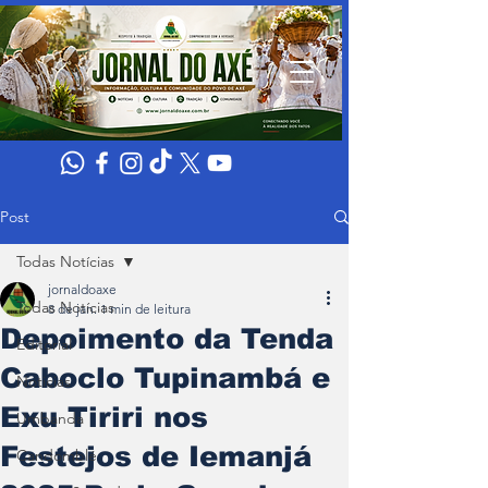
Post
Todas Notícias
jornaldoaxe
Todas Notícias
8 de jan.
1 min de leitura
Depoimento da Tenda
Editorial
Caboclo Tupinambá e
Noticias
Exu Tiriri nos
Umbanda
Festejos de Iemanjá
Candomblé