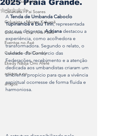
2025 Praia Grande.
Jurema Sagrada
Avaliado com NaN de 5 estrelas.
Colunista - Pai Soares
A 
Tenda de Umbanda Caboclo 
Colunista - Mestre Kaluanã
Tupinambá e Exu Tiriri
, representada 
por sua dirigente, 
Adriana 
destacou a 
Colunista - Dra. Ana Paula
experiência, como acolhedora e 
Eventos no Axé
transformadora. Segundo o relato, o 
Colunista - Pai Gamby
cuidado do Consórcio das 
Federações, recebimento e a atenção 
Ekedy Nadja Ómi Afefé
dedicada aos umbandistas criaram um 
artigos e no
ambiente propício para que a vivência 
espiritual ocorresse de forma fluida e 
artigos
harmoniosa.
A estrutura disponibilizada pelo 