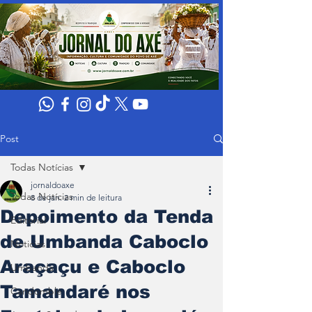
Post
Todas Notícias
jornaldoaxe
Todas Notícias
8 de jan.
2 min de leitura
Depoimento da Tenda
Editorial
de Umbanda Caboclo
Noticias
Araçaçu e Caboclo
Umbanda
Tamandaré nos
Candomblé