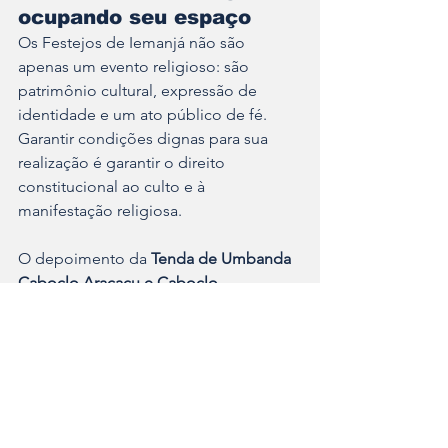
ocupando seu espaço
Os Festejos de Iemanjá não são 
apenas um evento religioso: são 
patrimônio cultural, expressão de 
identidade e um ato público de fé. 
Garantir condições dignas para sua 
realização é garantir o direito 
constitucional ao culto e à 
manifestação religiosa.
O depoimento da 
Tenda de Umbanda 
Caboclo Araçaçu e Caboclo 
Tamandaré 
representa muitas outras 
casas que, ao longo dos anos, 
enfrentaram dificuldades semelhantes 
— e reforça a importância da 
união 
entre federações, poder público e 
comunidade religiosa
.