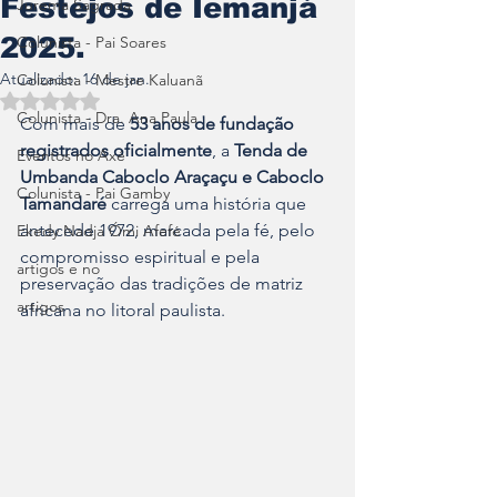
Festejos de Iemanjá
Jurema Sagrada
2025.
Colunista - Pai Soares
Atualizado:
16 de jan.
Colunista - Mestre Kaluanã
Avaliado com NaN de 5 estrelas.
Colunista - Dra. Ana Paula
Com mais de 
53 anos de fundação 
registrados oficialmente
, a 
Tenda de 
Eventos no Axé
Umbanda Caboclo Araçaçu e Caboclo 
Colunista - Pai Gamby
Tamandaré
 carrega uma história que 
antecede 1972, marcada pela fé, pelo 
Ekedy Nadja Ómi Afefé
compromisso espiritual e pela 
artigos e no
preservação das tradições de matriz 
artigos
africana no litoral paulista.