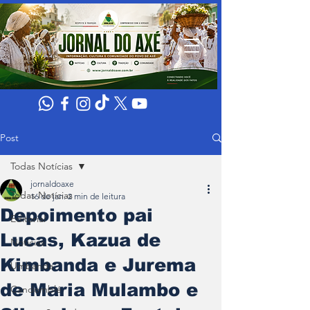
Post
Todas Notícias
jornaldoaxe
Todas Notícias
16 de jan.
2 min de leitura
Depoimento pai
Editorial
Lucas, Kazua de
Noticias
Kimbanda e Jurema
Umbanda
de Maria Mulambo e
Candomblé