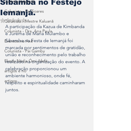
Sibamba no Festejo
Jurema Sagrada
Iemanjá.
Colunista - Pai Soares
Avaliado com NaN de 5 estrelas.
Colunista - Mestre Kaluanã
A participação da Kazua de Kimbanda 
Colunista - Dra. Ana Paula
e Jurema de Maria Mulambo e 
Sibamba na Festa de Iemanjá foi 
Eventos no Axé
marcada por sentimentos de gratidão, 
Colunista - Pai Gamby
união e reconhecimento pelo trabalho 
Ekedy Nadja Ómi Afefé
realizado na organização do evento. A 
celebração proporcionou um 
artigos e no
ambiente harmonioso, onde fé, 
artigos
respeito e espiritualidade caminharam 
juntos.