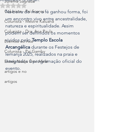
Jurema Sagrada
Avaliado com NaN de 5 estrelas.
Colunista - Pai Soares
Na beira do mar, a fé ganhou forma, foi 
um encontro vivo entre ancestralidade, 
Colunista - Mestre Kaluanã
natureza e espiritualidade. Assim 
Colunista - Dra. Ana Paula
podem ser definidos os momentos 
vividos pelo 
Templo Escola 
Eventos no Axé
Arcangélica
 durante os Festejos de 
Colunista - Pai Gamby
Iemanjá 2025, realizados na praia e 
integrados à programação oficial do 
Ekedy Nadja Ómi Afefé
evento.
artigos e no
artigos