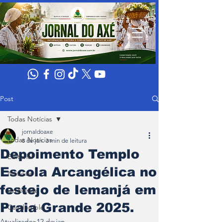
Post
Todas Notícias
jornaldoaxe
Todas Notícias
8 de jan.
3 min de leitura
Depoimento Templo
Editorial
Escola Arcangélica no
Noticias
festejo de Iemanjá em
Umbanda
Praia Grande 2025.
Candomblé
Atualizado:
12 de jan.