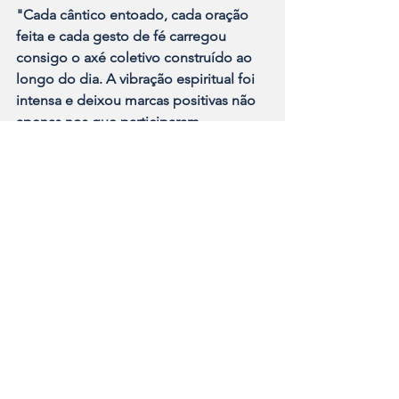
"Cada cântico entoado, cada oração 
feita e cada gesto de fé carregou 
consigo o axé coletivo construído ao 
longo do dia. A vibração espiritual foi 
intensa e deixou marcas positivas não 
apenas nos que participaram 
diretamente, mas também em todos 
que presenciaram aquele momento de 
devoção pública e organizada.
" 
relatou Mãe Cristiane.
Sob as bênçãos de Iemanjá, os 
Festejos de 2025 reafirmaram que a 
Umbanda, organização e união 
caminham juntas — e que o mar 
continua sendo um grande espelho da 
nossa ancestralidade.