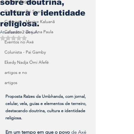
sobre doutrina,
Jurema Sagrada
cultura e identidade
Colunista - Pai Soares
Colunista - Mestre Kaluanã
religiosa.
Colunista - Dra. Ana Paula
Atualizado:
2 de jun.
Avaliado com NaN de 5 estrelas.
Eventos no Axé
Colunista - Pai Gamby
Ekedy Nadja Ómi Afefé
artigos e no
artigos
Proposta Raízes da Umbhanda, com jornal, 
celular, vela, guias e elementos de terreiro, 
destacando doutrina, cultura e identidade 
religiosa.
Em um tempo em que o povo 
de Axé 