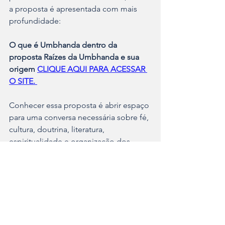
a proposta é apresentada com mais 
profundidade:
O que é Umbhanda dentro da 
proposta Raízes da Umbhanda e sua 
origem 
CLIQUE AQUI PARA ACESSAR 
O SITE. 
Conhecer essa proposta é abrir espaço 
para uma conversa necessária sobre fé, 
cultura, doutrina, literatura, 
espiritualidade e organização dos 
terreiros.
O povo de Axé precisa de memória. 
Precisa de estudo. Precisa de voz. 
Precisa de livros. Precisa de 
comunicação. Precisa ocupar também 