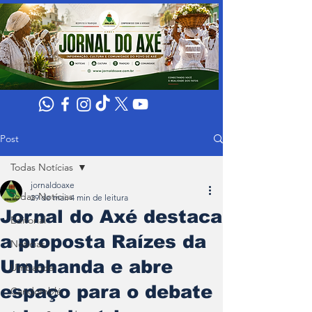
Post
Todas Notícias
jornaldoaxe
Todas Notícias
29 de mai.
4 min de leitura
Jornal do Axé destaca
Editorial
a proposta Raízes da
Noticias
Umbhanda e abre
Umbanda
espaço para o debate
Candomblé