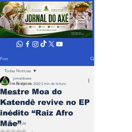
Post
Todas Notícias
jornaldoaxe
Todas Notícias
4 de ago. de 2022
2 min de leitura
Mestre Moa do
Editorial
Katendê revive no EP
Noticias
inédito “Raiz Afro
Umbanda
Mãe”
Candomblé
Avaliado com NaN de 5 estrelas.