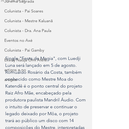
Jurema Sagrada
Colunista - Pai Soares
Colunista - Mestre Kaluanã
Colunista - Dra. Ana Paula
Eventos no Axé
Colunista - Pai Gamby
Single "Festa de Magia", com Luedji 
Ekedy Nadja Ómi Afefé
Luna será lançado em 5 de agosto.
artigos e no
Romualdo Rosário da Costa, também 
conhecido como Mestre Moa do 
artigos
Katendê é o ponto central do projeto 
Raiz Afro Mãe, encabeçado pela 
produtora paulista Mandril Áudio. Com 
o intuito de preservar e continuar o 
legado deixado por Môa, o projeto 
trará ao público um disco com 14 
composições do Mestre, interpretadas 