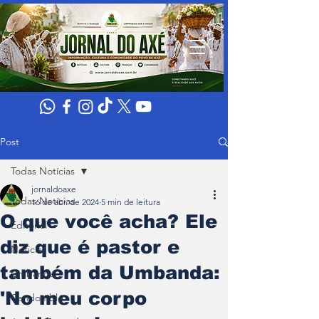
Post
Todas Notícias
jornaldoaxe
Todas Notícias
16 de abr. de 2024
5 min de leitura
O que você acha? Ele
Editorial
diz que é pastor e
Noticias
também da Umbanda:
Umbanda
'No meu corpo
Candomblé