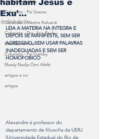
habitam Jesus e
Jurema Sagrada
Exu'…
Colunista - Pai Soares
Avaliado com NaN de 5 estrelas.
Colunista - Mestre Kaluanã
LEIA A MATERIA NA INTEGRA E 
Colunista - Dra. Ana Paula
DEPOIS SE MANIFESTE, SEM SER 
AGRESSIVO, SEM USAR PALAVRAS 
Eventos no Axé
INADEQUADAS E SEM SER 
Colunista - Pai Gamby
HOMOFOBICO
Ekedy Nadja Ómi Afefé
artigos e no
artigos
Alexandre é professor do 
departamento de filosofia da UERJ 
(Universidade Estadual do Rio de 