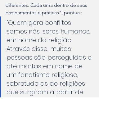
diferentes. Cada uma dentro de seus 
ensinamentos e práticas", pontua.:
"Quem gera conflitos 
somos nós, seres humanos, 
em nome da religião. 
Através disso, muitas 
pessoas são perseguidas e 
até mortas em nome de 
um fanatismo religioso, 
sobretudo as de religiões 
que surgiram a partir de 
pessoas pretas, o que já 
envolve o racismo religioso. 
Viviane… "
"Respeito deve ser 
absoluto"