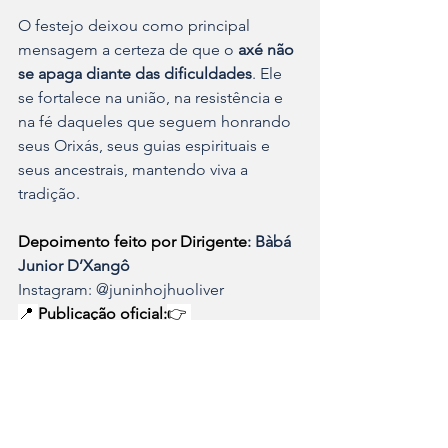
O festejo deixou como principal 
mensagem a certeza de que o 
axé não 
se apaga diante das dificuldades
. Ele 
se fortalece na união, na resistência e 
na fé daqueles que seguem honrando 
seus Orixás, seus guias espirituais e 
seus ancestrais, mantendo viva a 
tradição.
Depoimento feito por Dirigente
:
Bàbá 
Junior D’Xangô
Instagram: @juninhojhuoliver
📍 
Publicação oficial:
👉 
www.festejosdeiemanja.com.br
Umbanda
Noticias