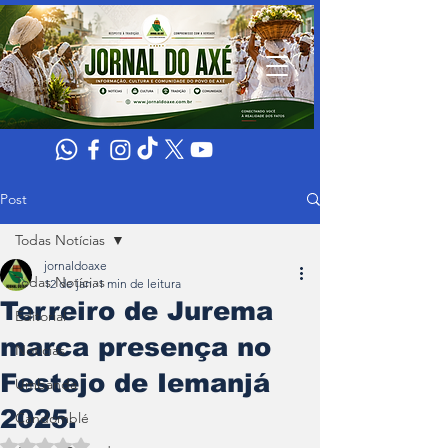
Post
Todas Notícias
jornaldoaxe
Todas Notícias
12 de jan.
1 min de leitura
Terreiro de Jurema
Editorial
marca presença no
Noticias
Festejo de Iemanjá
Umbanda
2025.
Candomblé
Avaliado com NaN de 5 estrelas.