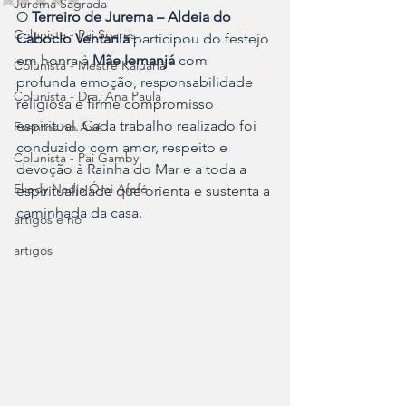
Jurema Sagrada
O 
Terreiro de Jurema – Aldeia do 
Colunista - Pai Soares
Caboclo Ventania
 participou do festejo 
em honra à 
Mãe Iemanjá
 com 
Colunista - Mestre Kaluanã
profunda emoção, responsabilidade 
Colunista - Dra. Ana Paula
religiosa e firme compromisso 
espiritual. Cada trabalho realizado foi 
Eventos no Axé
conduzido com amor, respeito e 
Colunista - Pai Gamby
devoção à Rainha do Mar e a toda a 
Ekedy Nadja Ómi Afefé
espiritualidade que orienta e sustenta a 
caminhada da casa.
artigos e no
artigos