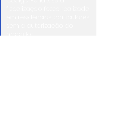
Código Penal), se a 
fiscalização fosse realizada 
em residências particulares 
sem a autorização do 
morador;
· Crime de constrangimento 
ilegal (art. 146 do Código 
Penal), se a fiscalização 
fosse realizada de maneira 
violenta ou intimidatória;
· Crime de usurpação de 
função pública (art. 328 do 
Código Penal), se a 
fiscalização for realizada 
sem a presença de um 
órgão público ou com o 