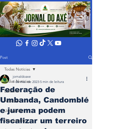
Post
Todas Notícias
jornaldoaxe
Todas Notícias
7 de mai. de 2023
5 min de leitura
Federação de
Editorial
Umbanda, Candomblé
Noticias
e jurema podem
Umbanda
fiscalizar um terreiro
Candomblé