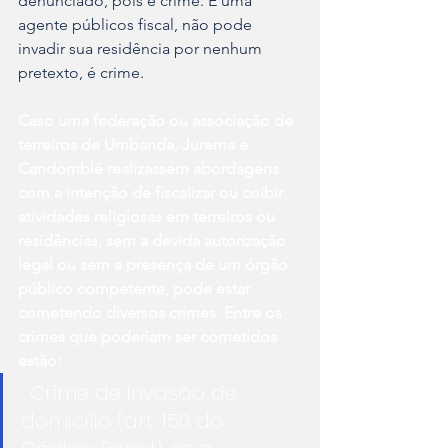
denunciado, pois é crime. E uma 
agente públicos fiscal, não pode 
invadir sua residência por nenhum 
pretexto, é crime.
Caso uma federação ou associação de 
terreiros de Umbanda, Jurema e 
Candomblé realizassem abordagens 
com a intenção de fiscalizar ou coibir 
atividades religiosas em terreiros ou 
residências, sem a devida autorização 
legal ou sem a presença de um órgão 
público competente, pode estar 
cometendo diversos crimes. Entre os 
crimes que poderiam ser cometidos 
estão:
· Crime de invasão de 
domicílio (art. 150 do 