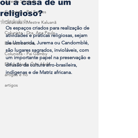
ou a casa de um
Jurema Sagrada
religioso?
Colunista - Pai Soares
Avaliado com NaN de 5 estrelas.
Colunista - Mestre Kaluanã
Os espaços criados para realização de 
Colunista - Dra. Ana Paula
atividades e práticas religiosas, sejam 
de Umbanda, Jurema ou Candomblé, 
Eventos no Axé
são lugares sagrados, invioláveis, com 
Colunista - Pai Gamby
um importante papel na preservação e 
Ekedy Nadja Ómi Afefé
difusão da cultura afro-brasileira, 
indígenas e de Matriz africana.
artigos e no
artigos