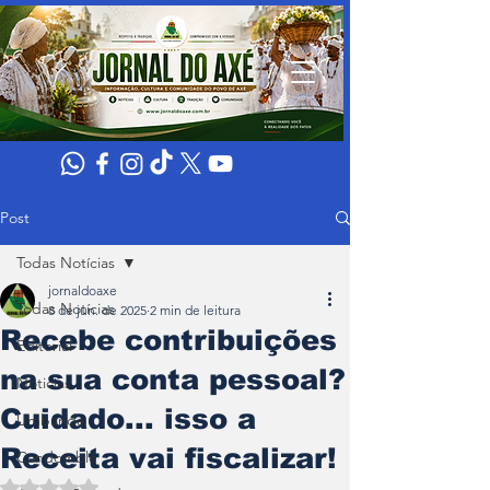
Post
Todas Notícias
jornaldoaxe
Todas Notícias
8 de jun. de 2025
2 min de leitura
Recebe contribuições
Editorial
na sua conta pessoal?
Noticias
Cuidado... isso a
Umbanda
Receita vai fiscalizar!
Candomblé
Avaliado com NaN de 5 estrelas.