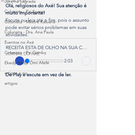
Jurema Sagrada
Olá, religiosos do Axé! Sua atenção é 
Colunista - Pai Soares
muito importante!
Escute ou leia até o fim, pois o assunto 
Colunista - Mestre Kaluanã
pode evitar sérios problemas em suas 
Colunista - Dra. Ana Paula
atividades.
Eventos no Axé
RECEITA ESTA DE OLHO NA SUA CONTA PESSOAL
Colunista - Pai Gamby
JORNAL DO AXÉ
2:03
Ekedy Nadja Ómi Afefé
artigos e no
De Play e escute em vez de ler.
artigos