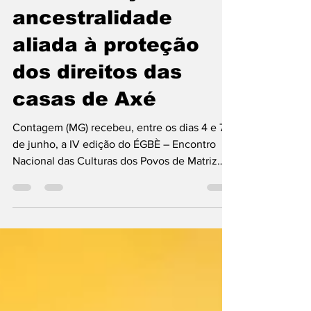
ÉGBÈ a força da
ancestralidade
aliada à proteção
dos direitos das
casas de Axé
Contagem (MG) recebeu, entre os dias 4 e 7
de junho, a IV edição do ÉGBÈ – Encontro
Nacional das Culturas dos Povos de Matriz
Africana, reunindo mais de 500 lideranças
religiosas, pesquisadores, autoridades,
ativistas e representantes de diversos países
em torno de um tema profundo e urgente: o
poder ancestral das comunidades negras e
tradicionais de matriz africana.