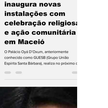
13 de mai.
2 min de leitura
Palácio Oyá D’Oxum
inaugura novas
instalações com
celebração religiosa
e ação comunitária
em Maceió
O Palácio Oyá D’Oxum, anteriormente
conhecido como GUESB (Grupo União
Espírita Santa Bárbara), realiza no próximo dia
16 de maio a inauguração de suas novas
instalações, marcando um novo capítulo em
sua trajetória de fé, resistência e
compromisso social. Localizado no bairro