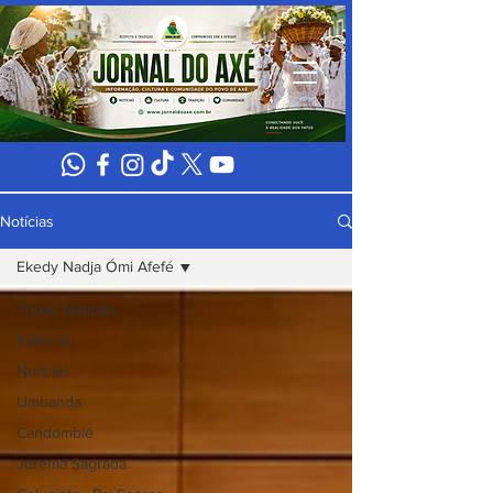
Notícias
Ekedy Nadja Ómi Afefé
Todas Notícias
Editorial
Noticias
Umbanda
Candomblé
Jurema Sagrada