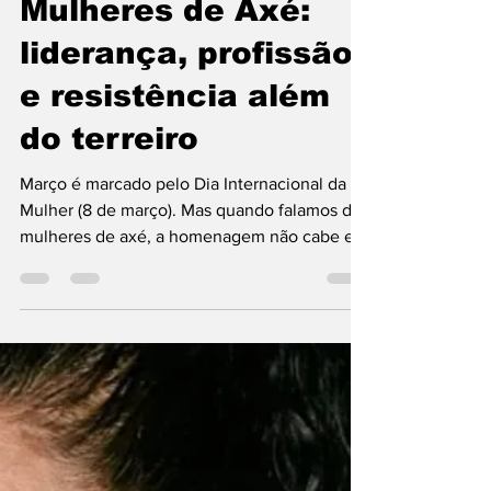
jornaldoaxe
6 de mar.
4 min de leitura
Mulheres de Axé:
liderança, profissão
e resistência além
do terreiro
Março é marcado pelo Dia Internacional da
Mulher (8 de março). Mas quando falamos de
mulheres de axé, a homenagem não cabe em
um único dia. Elas são presença diária de
força, sabedoria, resistência e cuidado.