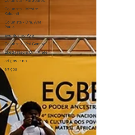
Colunista - Pai Soares
Colunista - Mestre
Kaluanã
Colunista - Dra. Ana
Paula
Eventos no Axé
Colunista - Pai Gamby
Ekedy Nadja Ómi Afefé
artigos e no
artigos