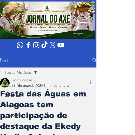
Post
Todas Notícias
jornaldoaxe
Todas Notícias
11 de dez. de 2024
3 min de leitura
Festa das Águas em
Editorial
Alagoas tem
Noticias
participação de
Umbanda
destaque da Ekedy
Candomblé