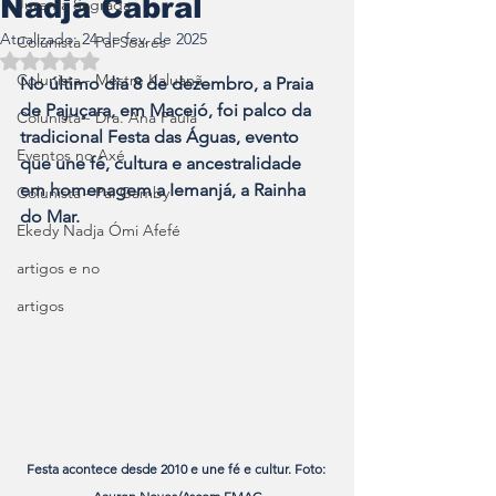
Nadja Cabral
Jurema Sagrada
Atualizado:
24 de fev. de 2025
Colunista - Pai Soares
Avaliado com NaN de 5 estrelas.
Colunista - Mestre Kaluanã
No último dia 8 de dezembro, a Praia 
de Pajuçara, em Maceió, foi palco da 
Colunista - Dra. Ana Paula
tradicional Festa das Águas, evento 
Eventos no Axé
que une fé, cultura e ancestralidade 
em homenagem a Iemanjá, a Rainha 
Colunista - Pai Gamby
do Mar. 
Ekedy Nadja Ómi Afefé
artigos e no
artigos
Festa acontece desde 2010 e une fé e cultur. Foto: 