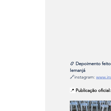
📿 Depoimento feit
Iemanjá
🔗instagram: 
www.in
📍 
Publicação oficial: