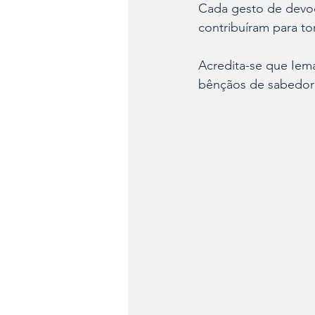
Cada gesto de devoç
contribuíram para to
Acredita-se que Iem
bênçãos de sabedori