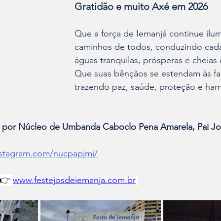
Gratidão e muito Axé em 2026
Que a força de Iemanjá continue ilu
caminhos de todos, conduzindo cada f
águas tranquilas, prósperas e cheias d
Que suas bênçãos se estendam às fam
trazendo paz, saúde, proteção e har
o por Núcleo de Umbanda Caboclo Pena Amarela, Pai J
stagram.com/nucpapjmi/
👉 
www.festejosdeiemanja.com.br