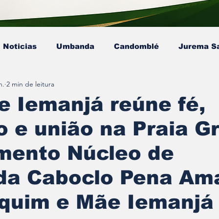
Noticias
Umbanda
Candomblé
Jurema S
n.
2 min de leitura
Colunista - Mestre Kaluanã
Colunista - Dra. Ana P
e Iemanjá reúne fé,
 e união na Praia G
sta - Pai Gamby
Ekedy Nadja Ómi Afefé
artigo
imento Núcleo de
a Caboclo Pena Ama
aquim e Mãe Iemanjá
e 5 estrelas.