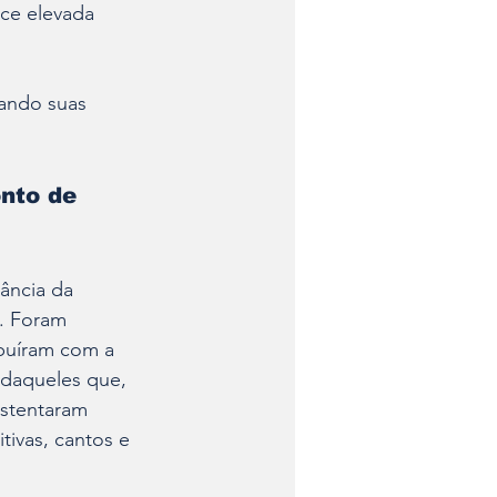
ce elevada 
ando suas 
nto de 
ância da 
. Foram 
buíram com a 
daqueles que, 
stentaram 
ivas, cantos e 