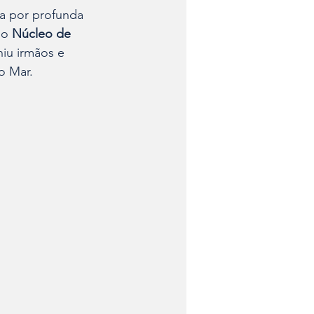
a por profunda 
lo 
Núcleo de 
niu irmãos e 
o Mar.