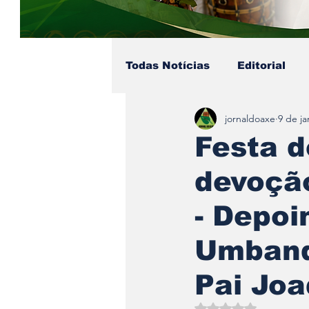
Todas Notícias
Editorial
jornaldoaxe
9 de ja
Colunista - Pai Soares
Festa d
devoção
Eventos no Axé
Coluni
- Depo
Umband
Pai Jo
Avaliado com NaN d