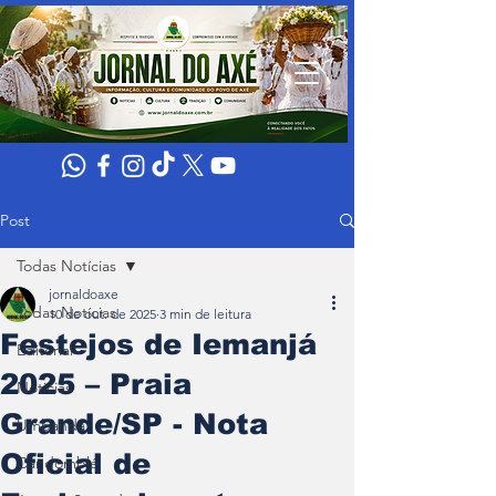
Post
Todas Notícias
jornaldoaxe
Todas Notícias
10 de out. de 2025
3 min de leitura
Festejos de Iemanjá
Editorial
2025 – Praia
Noticias
Grande/SP - Nota
Umbanda
Oficial de
Candomblé