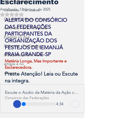
Esclarecimento
Jurema Sagrada
Atualizado:
13 de out. de 2025
Colunista - Pai Soares
Avaliado com NaN de 5 estrelas.
Colunista - Mestre Kaluanã
ALERTA DO CONSÓRCIO 
DAS FEDERAÇÕES 
Colunista - Dra. Ana Paula
PARTICIPANTES DA 
Eventos no Axé
ORGANIZAÇÃO DOS 
Colunista - Pai Gamby
FESTEJOS DE IEMANJÁ 
PRAIA GRANDE-SP
Ekedy Nadja Ómi Afefé
Matéria Longa, Mas Importante e 
artigos e no
Esclarecedora.
artigos
Preste Atenção! Leia ou Escute 
na integra.
Escute o Aúdio da Matéria da Ação contra Prefeitura Praia Grande
Consórcio das Federações
4:34