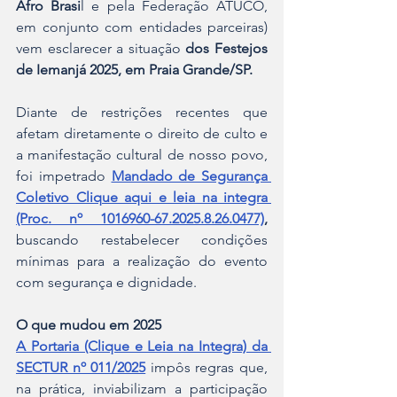
Afro Brasi
l e pela Federação ATUCO, 
em conjunto com entidades parceiras) 
vem esclarecer a situação 
dos Festejos 
de Iemanjá 2025, em Praia Grande/SP.
Diante de restrições recentes que 
afetam diretamente o direito de culto e 
a manifestação cultural de nosso povo, 
foi impetrado 
Mandado de Segurança 
Coletivo Clique aqui e leia na integra 
(Proc. nº 1016960-67.2025.8.26.0477)
,
buscando restabelecer condições 
mínimas para a realização do evento 
com segurança e dignidade.
O que mudou em 2025
A Portaria (Clique e Leia na Integra) da 
SECTUR nº 011/2025
 impôs regras que, 
na prática, inviabilizam a participação 