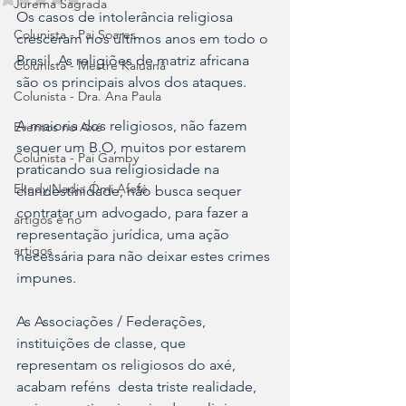
Jurema Sagrada
Os casos de intolerância religiosa 
Colunista - Pai Soares
cresceram nos últimos anos em todo o 
Brasil. As religiões de matriz africana 
Colunista - Mestre Kaluanã
são os principais alvos dos ataques.
Colunista - Dra. Ana Paula
A maioria dos religiosos, não fazem 
Eventos no Axé
sequer um B.O, muitos por estarem 
Colunista - Pai Gamby
praticando sua religiosidade na 
Ekedy Nadja Ómi Afefé
clandestinidade, não busca sequer 
contratar um advogado, para fazer a 
artigos e no
representação jurídica, uma ação 
artigos
necessária para não deixar estes crimes 
impunes.
As Associações / Federações, 
instituições de classe, que 
representam os religiosos do axé,  
acabam reféns  desta triste realidade, 