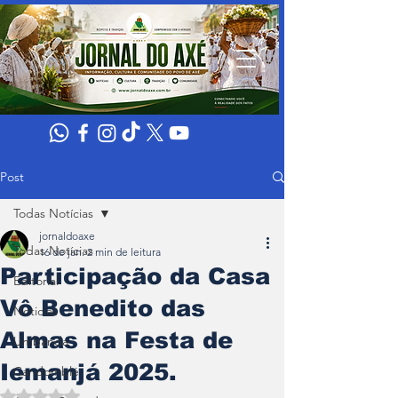
Post
Todas Notícias
jornaldoaxe
Todas Notícias
16 de jan.
2 min de leitura
Participação da Casa
Editorial
Vô Benedito das
Noticias
Almas na Festa de
Umbanda
Iemanjá 2025.
Candomblé
Avaliado com NaN de 5 estrelas.