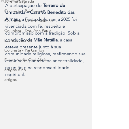
Jurema Sagrada
A participação do 
Terreiro de 
Colunista - Pai Soares
Umbanda – Casa Vô Benedito das 
Almas
 na Festa de Iemanjá 2025 foi 
Colunista - Mestre Kaluanã
vivenciada com fé, respeito e 
Colunista - Dra. Ana Paula
compromisso com a tradição. Sob a 
condução da 
Mãe Natália
, a casa 
Eventos no Axé
esteve presente junto à sua 
Colunista - Pai Gamby
comunidade religiosa, reafirmando sua 
Ekedy Nadja Ómi Afefé
caminhada pautada na ancestralidade, 
na união e na responsabilidade 
artigos e no
espiritual.
artigos