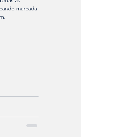
todas as 
ficando marcada 
am.