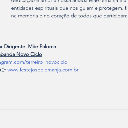
dedicação e amor à nossa amada Mãe Iemanjá e a 
entidades espirituais que nos guiam e protegem, 
na memória e no coração de todos que participar
r Dirigente: Mãe Paloma
mbanda Novo Ciclo
agram.com/terreiro_novociclo
👉 
www.festejosdeiemanja.com.br