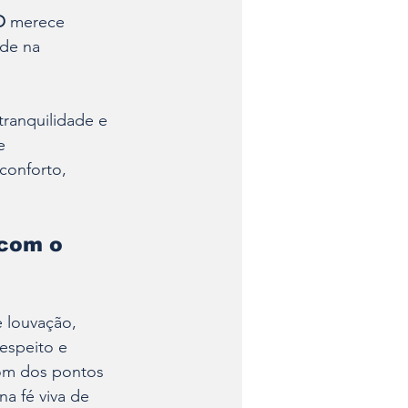
 
merece 
ade na 
tranquilidade e 
e 
conforto, 
com o 
 louvação, 
espeito e 
om dos pontos 
a fé viva de 