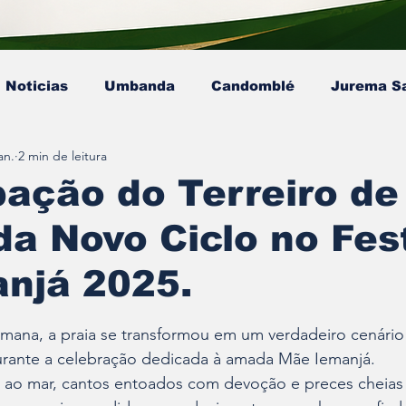
Noticias
Umbanda
Candomblé
Jurema S
an.
2 min de leitura
Colunista - Mestre Kaluanã
Colunista - Dra. Ana P
pação do Terreiro de
a Novo Ciclo no Fes
sta - Pai Gamby
Ekedy Nadja Ómi Afefé
artigo
njá 2025.
e 5 estrelas.
emana, a praia se transformou em um verdadeiro cenário 
ante a celebração dedicada à amada Mãe Iemanjá. 
as ao mar, cantos entoados com devoção e preces cheias