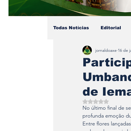
Todas Notícias
Editorial
jornaldoaxe
16 de j
Colunista - Pai Soares
Partici
Umband
Eventos no Axé
Coluni
de Iema
Avaliado com NaN d
No último final de s
profunda emoção dur
Entre flores lançad