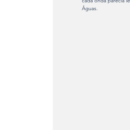
cada onda parecia l
Águas.