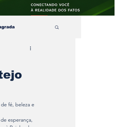
agrada
aula
tejo
s e no
artigos
de fé, beleza e 
 de esperança, 