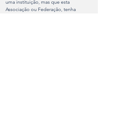
uma instituição, mas que esta 
Associação ou Federação, tenha 
respeito, transparência e que 
desenvolva ações e trabalhe para seu 
coletivo e não em benefícios de 
alguns.
federação de candomblé
babalorisá
legalização religiosa
Noticias