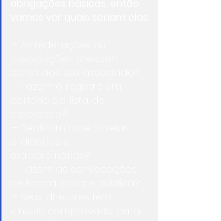
obrigações básicas, então 
vamos ver quais seriam elas.
- As federações ou 
associações, prestam 
conta aos seu associado?
 - Fazem o registro em 
cartório da lista de 
associado? 
 - Realizam assembleias 
ordinárias e 
extraordinárias?
 - Fazem as convocações 
de forma clara e pública? 
 - Seus diretores têm 
vínculo comprovado para 