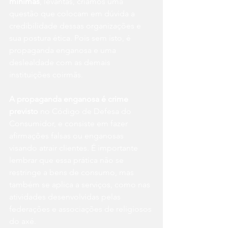
mínimas
, levantas, criamos uma 
questão que colocam em dúvida a 
credibilidade dessas organizações e 
sua postura ética. Pois sem isto, é 
propaganda enganosa e uma 
deslealdade com as demais 
instituições coirmãs.
A propaganda enganosa é crime 
previsto 
no Código de Defesa do 
Consumidor, e consiste em fazer 
afirmações falsas ou enganosas 
visando atrair clientes. É importante 
lembrar que essa prática não se 
restringe a bens de consumo, mas 
também se aplica a serviços, como nas 
atividades desenvolvidas pelas 
federações e associações de religiosos 
do axé.