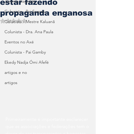
estar fazendo
Jurema Sagrada
propaganda enganosa
Colunista - Pai Soares
Avaliado com NaN de 5 estrelas.
Colunista - Mestre Kaluanã
Colunista - Dra. Ana Paula
Eventos no Axé
Colunista - Pai Gamby
Ekedy Nadja Ómi Afefé
artigos e no
artigos
Primeiramente é importante esclarecer 
que as associações e federações tem o 
dever de ser transparentes e honestas 