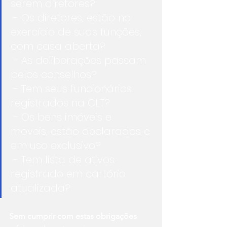
serem diretores?
 - Os diretores, estão no 
exercício de suas funções, 
com casa aberta? 
 - As deliberações passam 
pelos conselhos?
 - Tem seus funcionários 
registrados na CLT?
 - Os bens imóveis e 
moveis, estão declarados e 
em uso exclusivo?
 - Tem lista de ativos 
registrado em cartório 
atualizada?
Sem cumprir com estas obrigações 