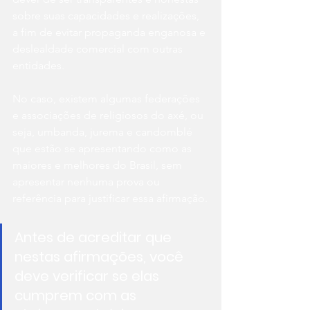
sobre suas capacidades e realizações, 
a fim de evitar propaganda enganosa e 
deslealdade comercial com outras 
entidades.
No caso, existem algumas federações 
e associações de religiosos do axé, ou 
seja, umbanda, jurema e candomblé 
que estão se apresentando como as 
maiores e melhores do Brasil, sem 
apresentar nenhuma prova ou 
referência para justificar essa afirmação.
Antes de acreditar que 
nestas afirmações, você 
deve verificar se elas 
cumprem com as 