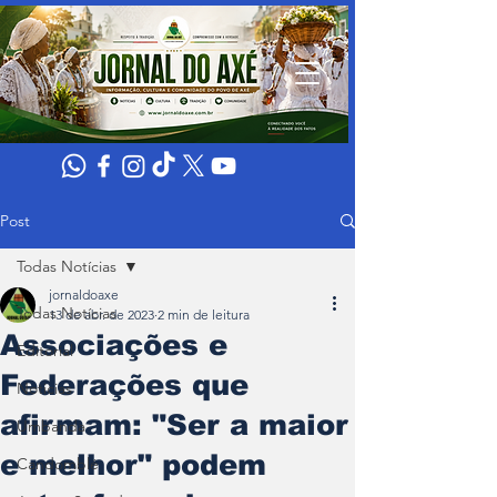
Post
Todas Notícias
jornaldoaxe
Todas Notícias
13 de abr. de 2023
2 min de leitura
Associações e
Editorial
Federações que
Noticias
afirmam: "Ser a maior
Umbanda
e melhor" podem
Candomblé