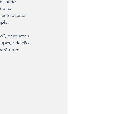
de saúde 
nte na 
mente aceitos 
mplo.
os”, perguntou 
upas, refeição. 
 serão bem-