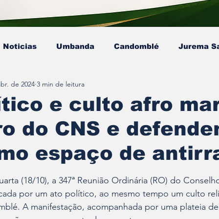
Noticias
Umbanda
Candomblé
Jurema S
abr. de 2024
3 min de leitura
Colunista - Mestre Kaluanã
Colunista - Dra. Ana P
ítico e culto afro m
ro do CNS e defende
sta - Pai Gamby
Ekedy Nadja Ómi Afefé
artigo
mo espaço de antirr
e 5 estrelas.
uarta (18/10), a 347ª Reunião Ordinária (RO) do Conselh
cada por um ato político, ao mesmo tempo um culto rel
mblé. A manifestação, acompanhada por uma plateia de 