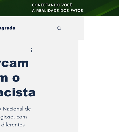
agrada
aula
arcam
m o
s e no
artigos
acista
o Nacional de 
igioso, com 
diferentes 