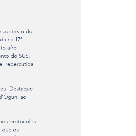
o contexto do 
da na 17ª 
to afro-
nto do SUS. 
, repercutida 
deu. Destaque 
 d'Ògun, ao 
nos protocolos 
u que os 