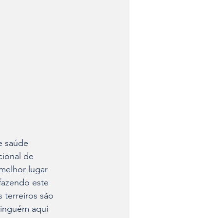
e saúde 
ional de 
melhor lugar 
 fazendo este 
 terreiros são 
ninguém aqui 