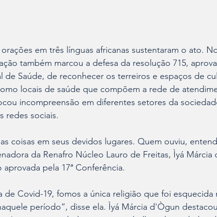
orações em três línguas africanas sustentaram o ato. N
tação também marcou a defesa da resolução 715, aprova
 de Saúde, de reconhecer os terreiros e espaços de cul
 como locais de saúde que compõem a rede de atendime
ocou incompreensão em diferentes setores da sociedade
s redes sociais.
 as coisas em seus devidos lugares. Quem ouviu, enten
enadora da Renafro Núcleo Lauro de Freitas, Ìyá Márcia
o aprovada pela 17ª Conferência.
de Covid-19, fomos a única religião que foi esquecida 
naquele período”, disse ela. Ìyá Márcia d'Ògun destaco