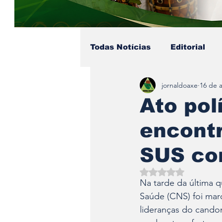
Todas Notícias
Editorial
jornaldoaxe
16 de 
Colunista - Pai Soares
Ato pol
encont
Eventos no Axé
Coluni
SUS co
Avaliado com NaN d
Na tarde da última q
Saúde (CNS) foi mar
lideranças do cando