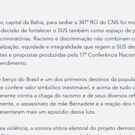
r, capital da Bahia, para sediar a 347ª RO do CNS foi mo
a decisão de fortalecer o SUS também como espaço de p
discriminatórias. Racismo e discriminação não combinam 
salização, equidade e integralidade que regem o SUS de
tes e propostas produzidas pela 17ª Conferência Nacio
tendimento.
 berço do Brasil e um dos primeiros destinos da popula
he confere valor simbólico inestimável, é acima de tudo 
manente contra a chaga do racismo e de seus diversos ref
ente, o assassinato de mãe Bernadete e a reação dos
resentaram mais um episódio dessa luta.
 violência, a sonora vitória eleitoral do projeto democ