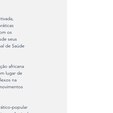
tivada, 
ráticas 
com os 
sde seus 
nal de Saúde 
ção africana 
um lugar de 
lexos na 
 movimentos 
rático-popular 