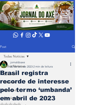
Post
Todas Notícias
jornaldoaxe
Todas Notícias
20 de set. de 2023
2 min de leitura
Brasil registra
Editorial
recorde de interesse
Noticias
pelo termo ‘umbanda’
Umbanda
em abril de 2023
Candomblé
Avaliado com NaN de 5 estrelas.