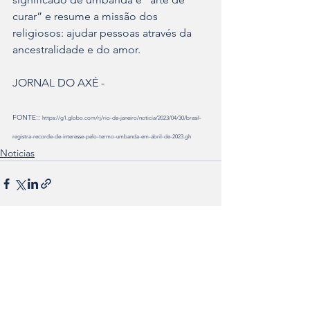
curar” e resume a missão dos 
religiosos: ajudar pessoas através da 
ancestralidade e do amor.
JORNAL DO AXÉ - 
FONTE:: 
https://g1.globo.com/rj/rio-de-janeiro/noticia/2023/04/30/brasil-
registra-recorde-de-interesse-pelo-termo-umbanda-em-abril-de-2023.gh
Noticias
Ver tudo
Posts recentes