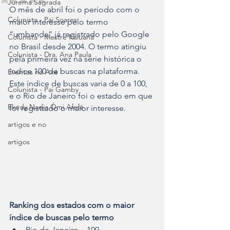
Jurema Sagrada
O mês de abril foi o período com o 
Colunista - Pai Soares
maior interesse pelo termo 
“umbanda” já registrado pelo Google 
Colunista - Mestre Kaluanã
no Brasil desde 2004. O termo atingiu 
Colunista - Dra. Ana Paula
pela primeira vez na série histórica o 
índice 100 de buscas na plataforma. 
Eventos no Axé
Este índice de buscas varia de 0 a 100, 
Colunista - Pai Gamby
e o Rio de Janeiro foi o estado em que 
Ekedy Nadja Ómi Afefé
foi registrado o maior interesse.
artigos e no
artigos
Ranking dos estados com o maior 
índice de buscas pelo termo
Rio de Janeiro – 100