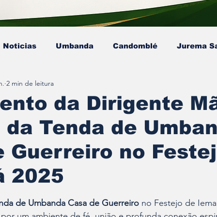
Noticias
Umbanda
Candomblé
Jurema S
n.
2 min de leitura
Colunista - Mestre Kaluanã
Colunista - Dra. Ana P
ento da Dirigente M
a da Tenda de Umba
sta - Pai Gamby
Ekedy Nadja Ómi Afefé
artigo
 Guerreiro no Feste
á 2025
e 5 estrelas.
nda de Umbanda Casa de Guerreiro
 no Festejo de Ieman
por um ambiente de fé, união e profunda conexão espiri