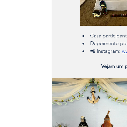
Casa participan
Depoimento por 
📲 Instagram: 
ww
               Veja