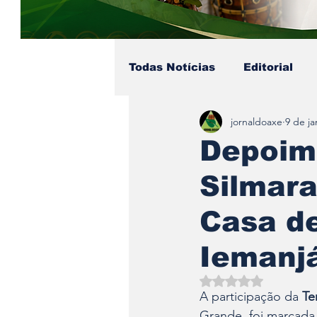
Todas Notícias
Editorial
jornaldoaxe
9 de ja
Colunista - Pai Soares
Depoim
Silmar
Eventos no Axé
Coluni
Casa de
Iemanj
Avaliado com NaN d
A participação da 
Te
Grande, foi marcada 