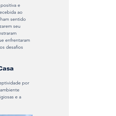
positiva e 
ecebida ao 
nham sentido 
izarem seu 
nstraram 
ue enfrentaram 
os desafios 
Casa
eptividade por 
 ambiente 
igiosas e a 