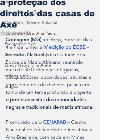
à proteção dos
Jurema Sagrada
direitos das casas de
Colunista - Pai Soares
Colunista - Mestre Kaluanã
Axé
Colunista - Dra. Ana Paula
Avaliado com NaN de 5 estrelas.
Contagem (MG)
 recebeu, entre os dias 
Eventos no Axé
4 e 7 de junho, a 
I
V edição do ÉGBÈ
 – 
Colunista - Pai Gamby
Encontro Nacional das Culturas dos 
Povos de Matriz Africana, reunindo 
Ekedy Nadja Ómi Afefé
mais de 500 lideranças religiosas, 
artigos e no
pesquisadores, autoridades, ativistas e 
representantes de diversos países em 
artigos
torno de um tema profundo e urgente: 
o poder ancestral das comunidades 
negras e tradicionais de matriz africana
.
Promovido pelo 
CENARAB 
– Centro 
Nacional de Africanidade e Resistência 
Afro-Brasileira, com sede em Minas 