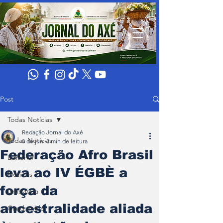
Post
Todas Notícias
Redação Jornal do Axé
Todas Notícias
8 de jun.
3 min de leitura
Federação Afro Brasil
Editorial
leva ao IV ÉGBÈ a
Noticias
força da
Umbanda
ancestralidade aliada
Candomblé