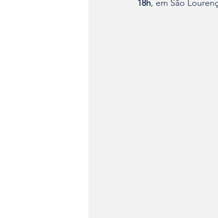
18h
, em São Lourenç