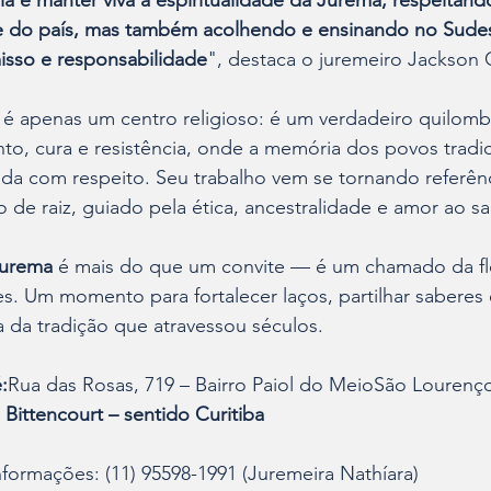
a é manter viva a espiritualidade da Jurema, respeitand
e do país, mas também acolhendo e ensinando no Sude
sso e responsabilidade
", destaca o juremeiro Jackson 
é apenas um centro religioso: é um verdadeiro quilombo
o, cura e resistência, onde a memória dos povos tradic
da com respeito. Seu trabalho vem se tornando referênc
de raiz, guiado pela ética, ancestralidade e amor ao s
Jurema
 é mais do que um convite — é um chamado da flo
. Um momento para fortalecer laços, partilhar saberes e
a da tradição que atravessou séculos.
:
Rua das Rosas, 719 – Bairro Paiol do MeioSão Lourenço
Bittencourt – sentido Curitiba
formações: (11) 95598-1991 (Juremeira Nathíara)