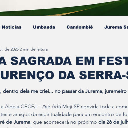
Noticias
Umbanda
Candomblé
Jurema S
ul. de 2025
2 min de leitura
Colunista - Mestre Kaluanã
Colunista - Dra. Ana P
 SAGRADA EM FEST
URENÇO DA SERRA-
sta - Pai Gamby
Ekedy Nadja Ómi Afefé
artigo
e 5 estrelas.
 dentro dela me criei... no passar da Jurema, juremeiro 
 a Aldeia CECEJ – Asé Adá Meji-SP convida toda a com
ntes e amigos da espiritualidade para um encontro de for
ré de Jurema
, que acontecerá no próximo 
dia 26 de jul