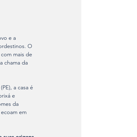
vo e a 
ordestinos. O 
l com mais de 
 a chama da 
(PE), a casa é 
rixá e 
omes da 
o ecoam em 