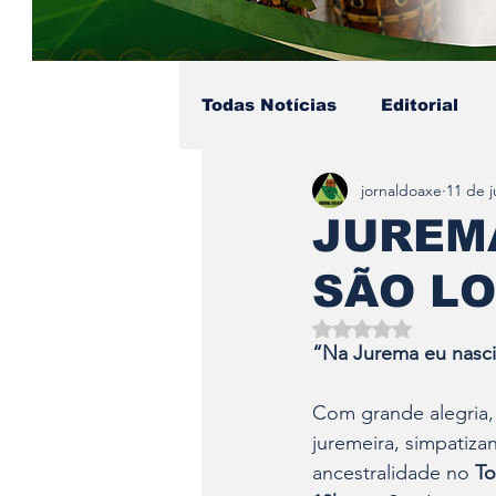
Todas Notícias
Editorial
jornaldoaxe
11 de j
Colunista - Pai Soares
JUREMA
SÃO LO
Eventos no Axé
Coluni
Avaliado com NaN d
“Na Jurema eu nasci,
Com grande alegria,
juremeira, simpatiza
ancestralidade no 
To