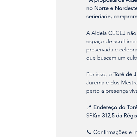
"
A proposta da Aldei
no Norte e Nordest
seriedade, compromi
A Aldeia CECEJ não 
espaço de acolhiment
preservada e celebra
que buscam um culto 
Por isso, o 
Toré de 
Jurema e dos Mestres
perto a presença viv
📍 
Endereço do Toré
SP
Km 312,5 da Régis 
📞 Confirmações e in