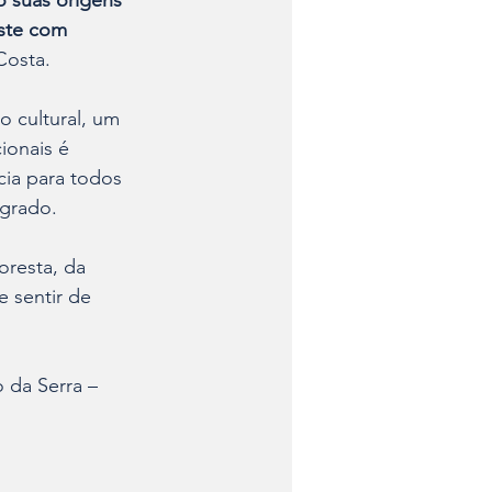
o suas origens 
ste com 
Costa.
 cultural, um 
ionais é 
ia para todos 
agrado.
resta, da 
 sentir de 
 da Serra – 