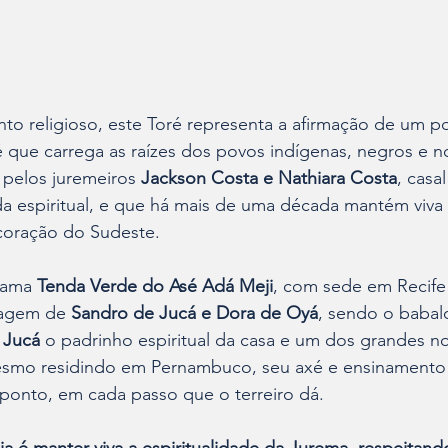
o religioso, este Toré representa a afirmação de um po
é que carrega as raízes dos povos indígenas, negros e n
 pelos juremeiros 
Jackson Costa e Nathiara Costa
, casa
a espiritual, e que há mais de uma década mantém viva
coração do Sudeste.
rama 
Tenda Verde do Asé Adá Meji
, com sede em Recife 
hagem de 
Sandro de Jucá e Dora de Oyá
, sendo o babalo
 Jucá
 o padrinho espiritual da casa e um dos grandes n
Mesmo residindo em Pernambuco, seu axé e ensinament
 ponto, em cada passo que o terreiro dá.