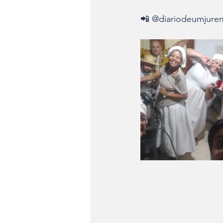
📲 @diariodeumjure