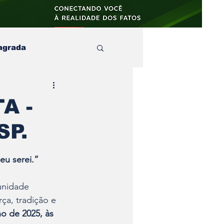
agrada
aula
A -
SP.
s e no
artigos
eu serei.”
unidade 
ça, tradição e 
ho de 2025, às 