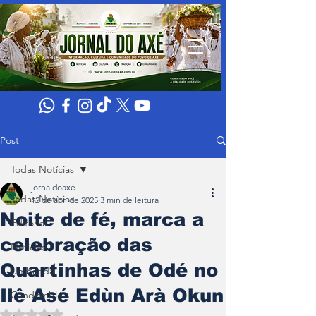
Post
Todas Notícias
jornaldoaxe
Todas Notícias
12 de abr. de 2025
3 min de leitura
Noite de fé, marca a
Editorial
celebração das
Noticias
Quartinhas de Odé no
Umbanda
Ilê Asé Edùn Arà Okun
Candomblé
Avaliado com NaN de 5 estrelas.