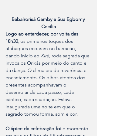
Babalrorisá Gamby e Sua Egbomy 
Cecilia
Logo ao entardecer, por volta das 
18h30
, os primeiros toques dos 
atabaques ecoaram no barracão, 
dando início ao 
Xirê
, roda sagrada que 
invoca os Orixás por meio do canto e 
da dança. O clima era de reverência e 
encantamento. Os olhos atentos dos 
presentes acompanhavam o 
desenrolar de cada passo, cada 
cântico, cada saudação. Estava 
inaugurada uma noite em que o 
sagrado tomou forma, som e cor.
O ápice da celebração fo
i o momento 
em que os filhos do Ilê adentraram o 