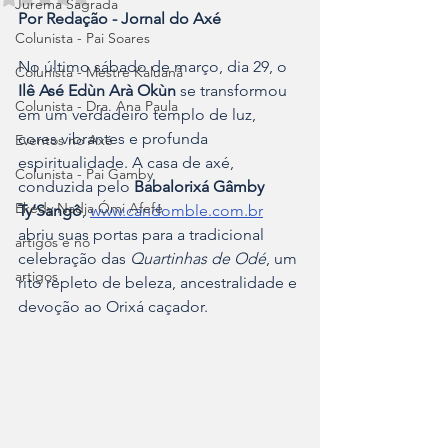
Jurema Sagrada
Por Redação - Jornal do Axé
Colunista - Pai Soares
No último sábado de março, dia 29, o 
Colunista - Mestre Kaluanã
Ilê Asé Edùn Arà Okùn
 se transformou 
Colunista - Dra. Ana Paula
em um verdadeiro templo de luz, 
cores vibrantes e profunda 
Eventos no Axé
espiritualidade. A casa de axé, 
Colunista - Pai Gamby
conduzida pelo 
Babalorixá Gâmby 
Ekedy Nadja Ómi Afefé
Ty’Sangô
, 
www.candomble.com.br
abriu suas portas para a tradicional 
artigos e no
celebração das 
Quartinhas de Odé
, um 
artigos
rito repleto de beleza, ancestralidade e 
devoção ao Orixá caçador.