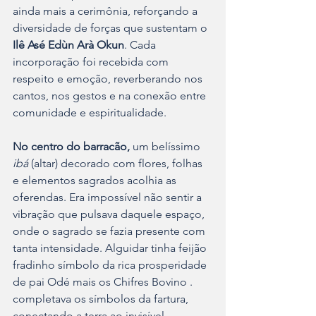
ainda mais a cerimônia, reforçando a 
diversidade de forças que sustentam o
Ilê Asé Edùn Arà Okun
. Cada 
incorporação foi recebida com 
respeito e emoção, reverberando nos 
cantos, nos gestos e na conexão entre 
comunidade e espiritualidade.
No centro do barracão,
 um belíssimo 
ibá
 (altar) decorado com flores, folhas 
e elementos sagrados acolhia as 
oferendas. Era impossível não sentir a 
vibração que pulsava daquele espaço, 
onde o sagrado se fazia presente com 
tanta intensidade. Alguidar tinha feijão 
fradinho símbolo da rica prosperidade 
de pai Odé mais os Chifres Bovino . 
completava os símbolos da fartura, 
conectando a terra ao invisível.