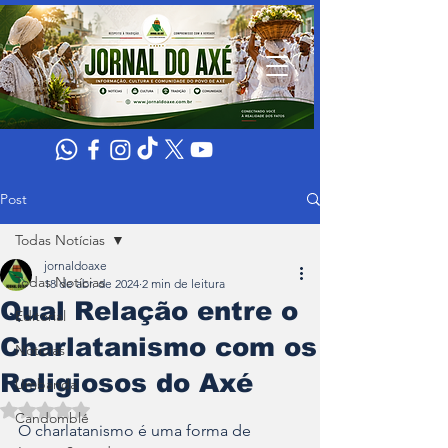
Post
Todas Notícias
jornaldoaxe
Todas Notícias
18 de abr. de 2024
2 min de leitura
Qual Relação entre o
Editorial
Charlatanismo com os
Noticias
Religiosos do Axé
Umbanda
Avaliado com NaN de 5 estrelas.
Candomblé
O charlatanismo é uma forma de 