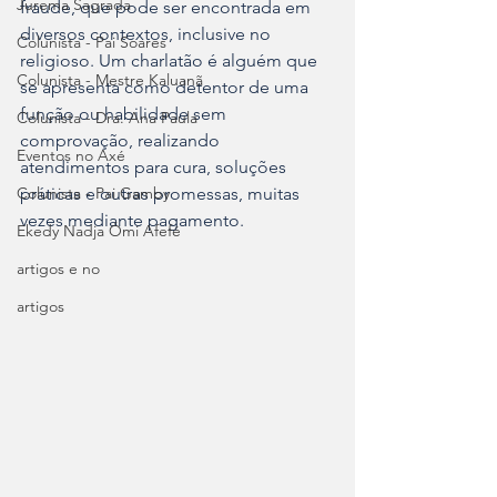
Jurema Sagrada
fraude, que pode ser encontrada em 
diversos contextos, inclusive no 
Colunista - Pai Soares
religioso. Um charlatão é alguém que 
Colunista - Mestre Kaluanã
se apresenta como detentor de uma 
função ou habilidade sem 
Colunista - Dra. Ana Paula
comprovação, realizando 
Eventos no Axé
atendimentos para cura, soluções 
Colunista - Pai Gamby
práticas e outras promessas, muitas 
vezes mediante pagamento.
Ekedy Nadja Ómi Afefé
artigos e no
artigos