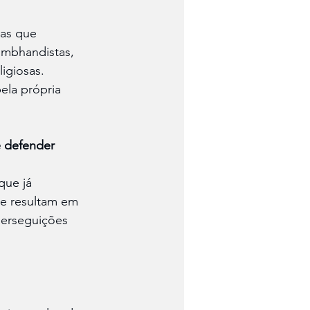
vas que 
 Umbhandistas, 
ligiosas.
ela própria 
e defender 
que já 
je resultam em 
perseguições 