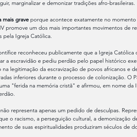
guir, marginalizar e demonizar tradições afro-brasileiras.
a mais grave
 porque acontece exatamente no momento
XIV promove um dos mais importantes movimentos de r
s pela Igreja Católica.
ontífice reconheceu publicamente que a Igreja Católica
r a escravidão e pediu perdão pelo papel histórico exe
ão na legitimação da escravização de povos africanos e d
das inferiores durante o processo de colonização. O Pa
ma "ferida na memória cristã" e afirmou, em nome da I
erdão.
 
não representa apenas um pedido de desculpas. Repre
ue o racismo, a perseguição cultural, a demonização d
ento de suas espiritualidades produziram séculos de dor