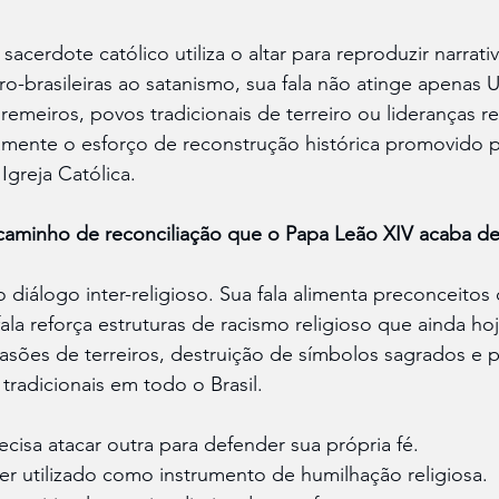
sacerdote católico utiliza o altar para reproduzir narrati
fro-brasileiras ao satanismo, sua fala não atinge apenas
emeiros, povos tradicionais de terreiro ou lideranças re
tamente o esforço de reconstrução histórica promovido p
Igreja Católica.
o caminho de reconciliação que o Papa Leão XIV acaba d
 diálogo inter-religioso. Sua fala alimenta preconceitos 
fala reforça estruturas de racismo religioso que ainda ho
nvasões de terreiros, destruição de símbolos sagrados e 
radicionais em todo o Brasil.
cisa atacar outra para defender sua própria fé.
r utilizado como instrumento de humilhação religiosa.