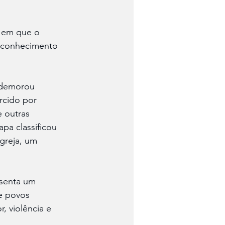
 em que o 
econhecimento 
 demorou 
rcido por 
e outras 
pa classificou 
greja, um 
senta um 
e povos 
, violência e 