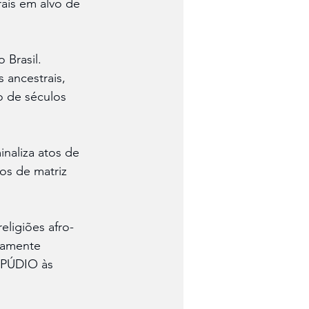
ais em alvo de 
o Brasil.
 ancestrais, 
o de séculos 
minaliza atos de 
os de matriz 
eligiões afro-
lamente 
EPÚDIO às 