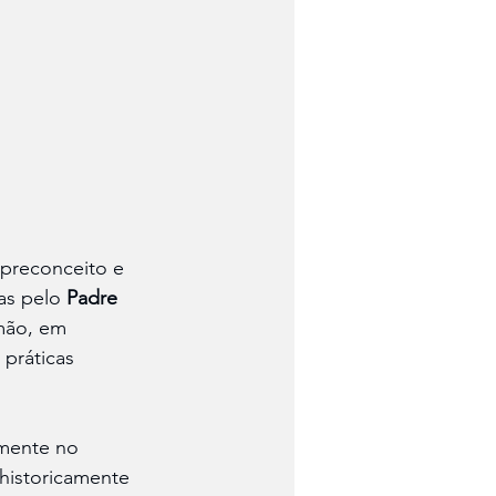
 preconceito e 
as pelo 
Padre 
mão, em 
 práticas 
amente no 
historicamente 