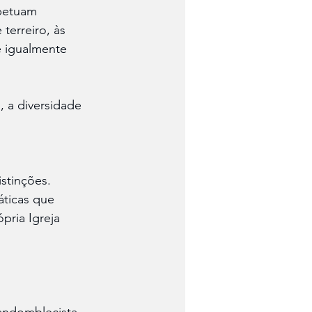
rpetuam 
terreiro, às 
e igualmente 
, a diversidade 
istinções.
ticas que 
ria Igreja 