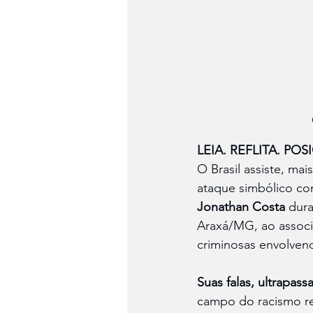
LEIA. REFLITA. POS
O Brasil assiste, mai
ataque simbólico con
Jonathan Costa
 dur
Araxá/MG, ao associa
criminosas envolvend
Suas falas, ultrapas
campo do racismo re