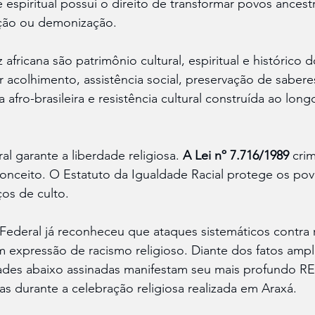
spiritual possui o direito de transformar povos ancestr
zação ou demonização.
 africana são patrimônio cultural, espiritual e histórico d
 acolhimento, assistência social, preservação de saberes
afro-brasileira e resistência cultural construída ao long
l garante a liberdade religiosa. 
A Lei nº 7.716/1989
 cri
onceito. O Estatuto da Igualdade Racial protege os pov
ços de culto.
ederal já reconheceu que ataques sistemáticos contra r
am expressão de racismo religioso. Diante dos fatos amp
dades abaixo assinadas manifestam seu mais profundo R
as durante a celebração religiosa realizada em Araxá.