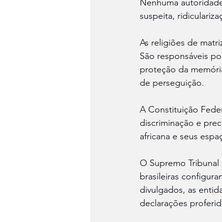
Nenhuma autoridade e
suspeita, ridiculari
As religiões de matriz
São responsáveis por
proteção da memória 
de perseguição.
A Constituição Federa
discriminação e prec
africana e seus espa
O Supremo Tribunal F
brasileiras configur
divulgados, as enti
declarações proferid