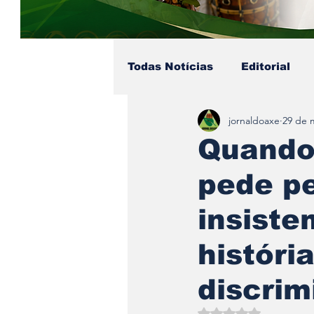
Todas Notícias
Editorial
jornaldoaxe
29 de 
Colunista - Pai Soares
Quando
pede p
Eventos no Axé
Coluni
insiste
históri
discrim
Avaliado com NaN d