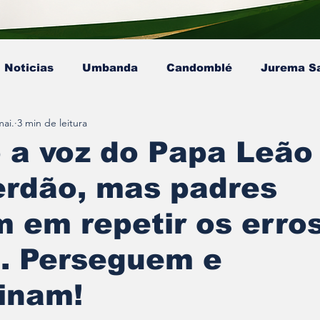
Noticias
Umbanda
Candomblé
Jurema S
mai.
3 min de leitura
Colunista - Mestre Kaluanã
Colunista - Dra. Ana P
 a voz do Papa Leão
erdão, mas padres
sta - Pai Gamby
Ekedy Nadja Ómi Afefé
artigo
m em repetir os erro
a. Perseguem e
inam!
e 5 estrelas.