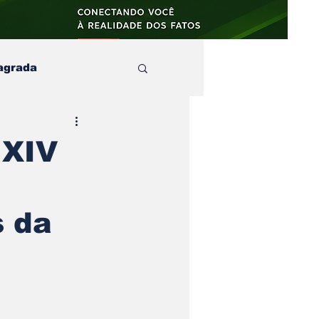
agrada
aula
 XIV
s e no
artigos
s da