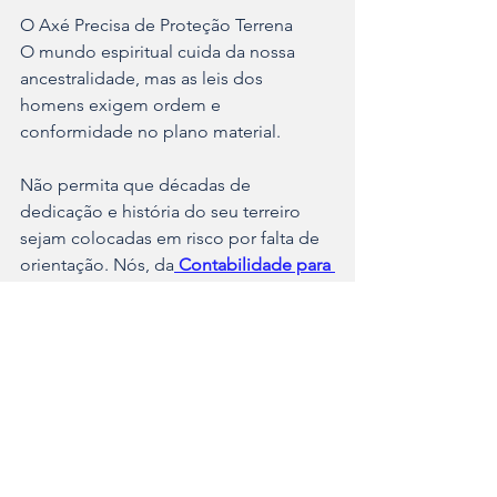
O Axé Precisa de Proteção Terrena
O mundo espiritual cuida da nossa 
ancestralidade, mas as leis dos 
homens exigem ordem e 
conformidade no plano material. 
Não permita que décadas de 
dedicação e história do seu terreiro 
sejam colocadas em risco por falta de 
orientação. Nós, da
Contabilidade para 
Terreiro
, somos especialistas nas 
particularidades e na realidade social e 
financeira das casas de axé. 
Entendemos a fundo a rotina de uma 
comunidade de terreiro e estamos 
prontos para orientações e  
informações para saber a melhor forma 