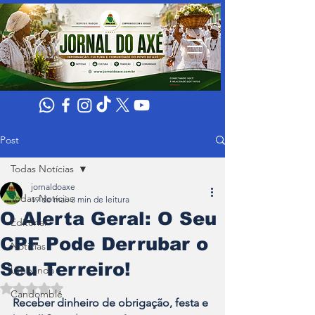
Post
Todas Notícias
jornaldoaxe
Todas Notícias
19 de mai.
3 min de leitura
O Alerta Geral: O Seu
Editorial
CPF Pode Derrubar o
Noticias
Seu Terreiro!
Umbanda
Avaliado com NaN de 5 estrelas.
Candomblé
Receber dinheiro de obrigação, festa e 