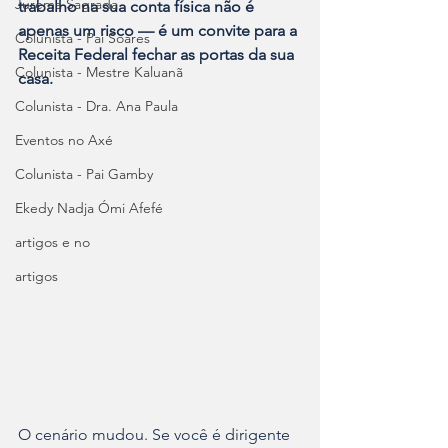
Jurema Sagrada
trabalho na sua conta física não é 
apenas um risco — é um convite para a 
Colunista - Pai Soares
Receita Federal fechar as portas da sua 
Colunista - Mestre Kaluanã
casa.
Colunista - Dra. Ana Paula
Eventos no Axé
Colunista - Pai Gamby
Ekedy Nadja Ómi Afefé
artigos e no
artigos
O cenário mudou. Se você é dirigente 