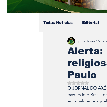
Todas Notícias
Editorial
jornaldoaxe
16 de 
Colunista - Pai Soares
Alerta:
religio
Eventos no Axé
Coluni
Paulo
Avaliado com NaN d
O JORNAL DO AXÉ
mas todo o Brasil, em
especialmente aquel