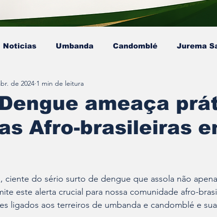
Noticias
Umbanda
Candomblé
Jurema S
abr. de 2024
1 min de leitura
Colunista - Mestre Kaluanã
Colunista - Dra. Ana P
 Dengue ameaça prá
sas Afro-brasileiras 
sta - Pai Gamby
Ekedy Nadja Ómi Afefé
artigo
e 5 estrelas.
 , ciente do sério surto de dengue que assola não apena
ite este alerta crucial para nossa comunidade afro-brasil
es ligados aos terreiros de umbanda e candomblé e suas