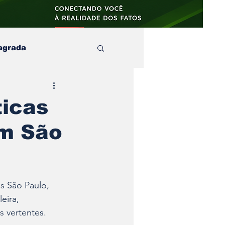
agrada
aula
ticas
em São
s e no
artigos
s São Paulo, 
eira, 
 vertentes.