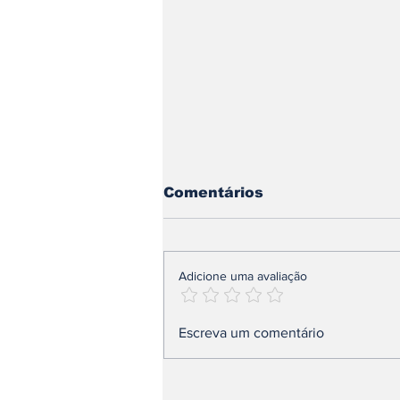
Comentários
Adicione uma avaliação
FALHAR COM SEUS
Escreva um comentário
COMPROMISSOS,
FALTAR COM A
VERDADE E AGIR COM