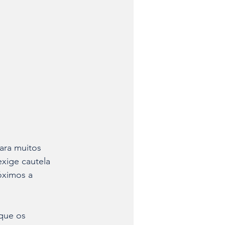
ara muitos 
exige cautela 
óximos a 
que os 