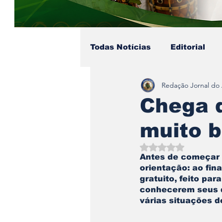
Todas Notícias
Editorial
Redação Jornal do
Colunista - Pai Soares
Chega d
muito b
Eventos no Axé
Coluni
Avaliado com NaN d
Antes de começar a
orientação: ao fin
gratuito, feito par
conhecerem seus d
várias situações do