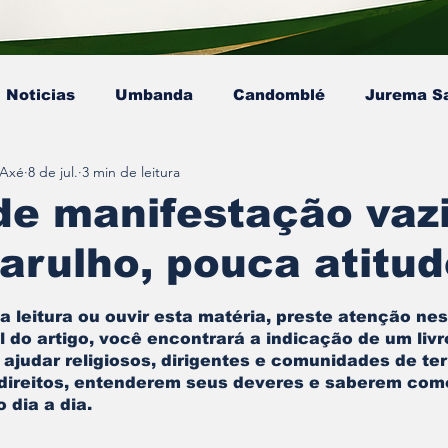
Noticias
Umbanda
Candomblé
Jurema S
 Axé
8 de jul.
3 min de leitura
Colunista - Mestre Kaluanã
Colunista - Dra. Ana P
e manifestação vazi
arulho, pouca atitud
sta - Pai Gamby
Ekedy Nadja Ómi Afefé
artigo
e 5 estrelas.
 leitura ou ouvir esta matéria, preste atenção nes
al do artigo, você encontrará a indicação de um livr
a ajudar religiosos, dirigentes e comunidades de ter
ireitos, entenderem seus deveres e saberem como
 dia a dia.