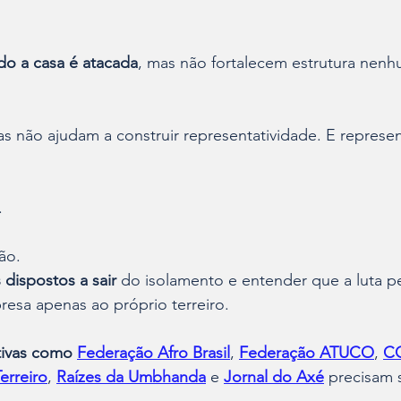
o a casa é atacada
, mas não fortalecem estrutura nenh
as não ajudam a construir representatividade. E represen
.
ão.
 dispostos a sair
 do isolamento e entender que a luta pe
resa apenas ao próprio terreiro.
ativas como
Federação Afro Brasil
, 
Federação ATUCO
, 
C
erreiro
, 
Raízes da Umbhanda
 e 
Jornal do Axé
 precisam 