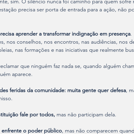
nte, sim. O silêncio nunca foi caminho para quem sofre 
estação precisa ser porta de entrada para a ação, não po
precisa aprender a transformar indignação em presença
.
s, nos conselhos, nos encontros, nas audiências, nos d
leias, nas formações e nas iniciativas que realmente bus
reclamar que ninguém faz nada se, quando alguém cham
nguém aparece.
des feridas da comunidade: muita gente quer defesa
, m
isso.
ituição fale por todos,
 mas não participam dela.
enfrente o poder público
, mas não comparecem quand