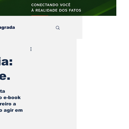
agrada
aula
a:
e.
s e no
artigos
ta 
o e-book 
reiro a 
 agir em 