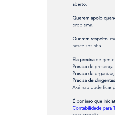
aberto.
Querem apoio quand
problema.
Querem respeito
, m
nasce sozinha.
Ela precisa
 de gente
Precisa 
de presença.
Precisa
 de organizaç
Precisa de dirigentes
Axé não pode ficar p
É por isso que inici
Contabilidade para T
com atenção.