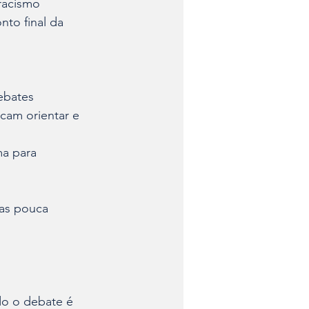
racismo 
nto final da 
ebates 
cam orientar e 
a para 
as pouca 
o o debate é 