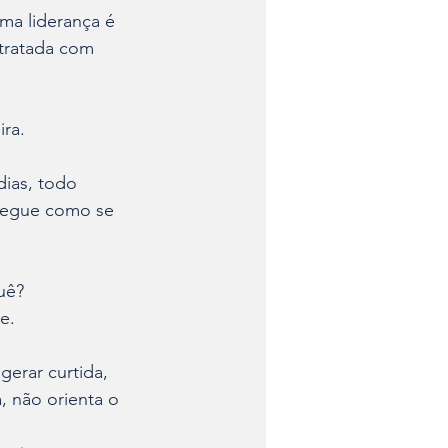
a liderança é 
tratada com 
ira.
dias, todo 
 segue como se 
uê?
e.
gerar curtida, 
, não orienta o 