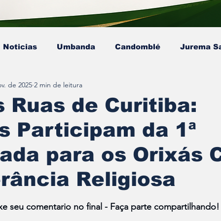
Noticias
Umbanda
Candomblé
Jurema S
ov. de 2025
2 min de leitura
Colunista - Mestre Kaluanã
Colunista - Dra. Ana P
 Ruas de Curitiba:
s Participam da 1ª
sta - Pai Gamby
Ekedy Nadja Ómi Afefé
artigo
ada para os Orixás 
erância Religiosa
e 5 estrelas.
ixe seu comentario no final - Faça parte compartilhando!