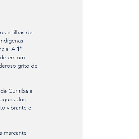
os e filhas de 
-indígenas 
cia. A 
1ª 
ade em um 
eroso grito de 
de Curitiba e 
toques dos 
o vibrante e 
a marcante 