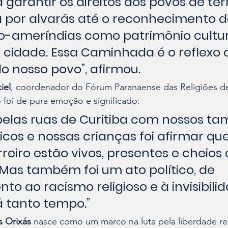
 garantir os direitos dos povos de ter
a por alvarás até o reconhecimento d
fro-ameríndias como patrimônio cultur
a cidade. Essa Caminhada é o reflexo 
o nosso povo”, afirmou.
iel
, coordenador do Fórum Paranaense das Religiões de
 foi de pura emoção e significado:
elas ruas de Curitiba com nossos tam
cos e nossas crianças foi afirmar que
reiro estão vivos, presentes e cheios
 Mas também foi um ato político, de 
o ao racismo religioso e à invisibili
 tanto tempo.”
 Orixás
 nasce como um marco na luta pela liberdade rel