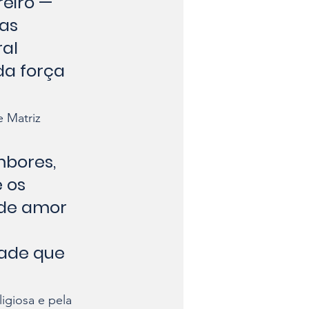
reiro — 
as 
al 
da força 
 Matriz 
bores, 
 os 
 de amor 
dade que 
igiosa e pela 