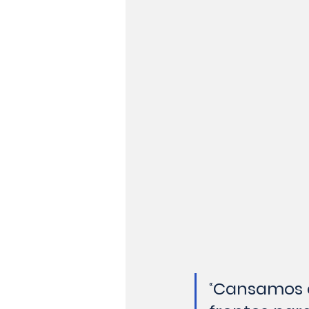
“
Cansamos d