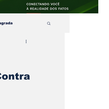
agrada
aula
s e no
artigos
Contra