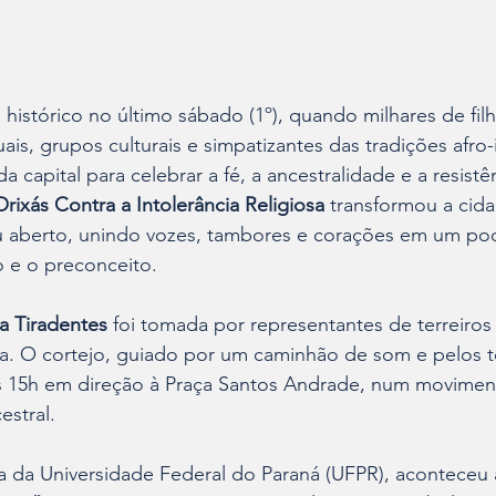
 histórico no último sábado (1º), quando milhares de filh
tuais, grupos culturais e simpatizantes das tradições afro
capital para celebrar a fé, a ancestralidade e a resistên
ixás Contra a Intolerância Religiosa
 transformou a cid
éu aberto, unindo vozes, tambores e corações em um pod
o e o preconceito.
a Tiradentes
 foi tomada por representantes de terreiros 
a. O cortejo, guiado por um caminhão de som e pelos 
s 15h em direção à Praça Santos Andrade, num moviment
estral.
a da Universidade Federal do Paraná (UFPR), aconteceu 