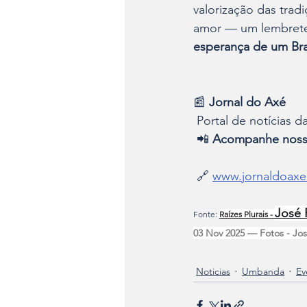
valorização das trad
amor — um lembrete
esperança de um Bras
📰 
Jornal do Axé
 Portal de notícias d
 📲 
Acompanhe nossas
 🔗 
www.jornaldoaxe
José 
Fonte: 
Raízes Plurais
 - 
03 Nov 2025 — Fotos - Jos
Noticias
Umbanda
Ev