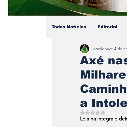
Todas Notícias
Editorial
jornaldoaxe
4 de n
Colunista - Pai Soares
Axé nas
Milhare
Eventos no Axé
Coluni
Caminh
a Intol
Avaliado com NaN d
Leia na integra e de