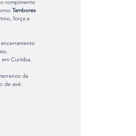
u o rompimento 
como 
Tambores 
tmo, força e 
 encerramento 
is, 
a em Curitiba.
terreiros da 
o de axé: