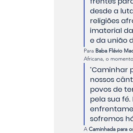
frentes para
desde a lut
religiões a
imaterial d
e da união d
Para 
Baba Flávio Mac
Africana, o momento
“
Caminhar p
nossos cânti
povos de ter
pela sua fé.
enfrentament
sofremos há
A 
Caminhada para os