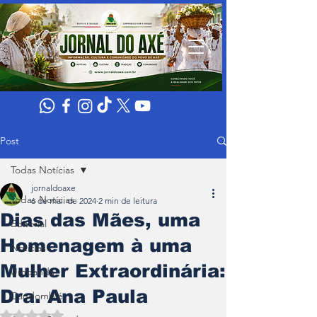
Post
Todas Notícias
jornaldoaxe
Todas Notícias
6 de mai. de 2024
2 min de leitura
Dias das Mães, uma
Editorial
Homenagem à uma
Noticias
Mulher Extraordinária:
Umbanda
Dra. Ana Paula
Candomblé
Avaliado com NaN de 5 estrelas.