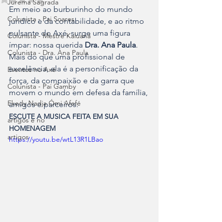
Jurema Sagrada
Em meio ao burburinho do mundo 
Colunista - Pai Soares
jurídico e da contabilidade, e ao ritmo 
pulsante do Axé, surge uma figura 
Colunista - Mestre Kaluanã
ímpar: nossa querida 
Dra. Ana Paula
. 
Colunista - Dra. Ana Paula
Mais do que uma profissional de 
excelência, ela é a personificação da 
Eventos no Axé
força, da compaixão e da garra que 
Colunista - Pai Gamby
movem o mundo em defesa da família, 
Ekedy Nadja Ómi Afefé
amigos e parceiros.
ESCUTE A MUSICA FEITA EM SUA 
artigos e no
HOMENAGEM
artigos
https://youtu.be/wtL13R1LBao