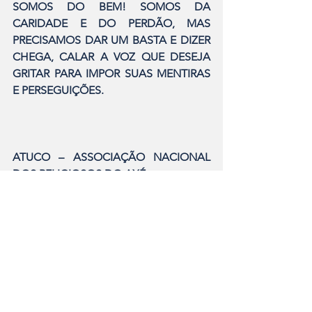
SOMOS DO BEM! SOMOS DA 
CARIDADE E DO PERDÃO, MAS 
PRECISAMOS DAR UM BASTA E DIZER 
CHEGA, CALAR A VOZ QUE DESEJA 
GRITAR PARA IMPOR SUAS MENTIRAS 
E PERSEGUIÇÕES.
ATUCO – ASSOCIAÇÃO NACIONAL 
DOS RELIGIOSOS DO AXÉ
www.atuco.com.br
AFRO BRASIL LEGALIZA – PAI GAMBI D
´XANGO 
www.afrobrasillegaliza.com.br
CONTABILIDADE PARA TERREIROS
www.contabilidadeparaterreiro.com.br