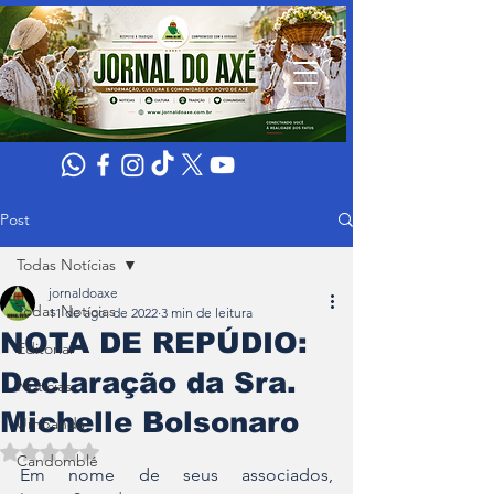
Post
Todas Notícias
jornaldoaxe
Todas Notícias
11 de ago. de 2022
3 min de leitura
NOTA DE REPÚDIO:
Editorial
Declaração da Sra.
Noticias
Michelle Bolsonaro
Umbanda
Avaliado com NaN de 5 estrelas.
Candomblé
Em nome de seus associados, 