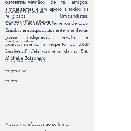
Jurema Sagrada
parceiros, irmãos de fé, amigos, 
simpatizantes e em apoio a todos os 
Colunista - Pai Soares
religiosos Umbandistas, 
Colunista - Mestre Kaluanã
Candomblecistas e Juremeiros de todo 
Brasil, viemos publicamente manifestar 
Colunista - Dra. Ana Paula
nossa indignação, revolta e 
Eventos no Axé
posicionamento a respeito do 
post
Colunista - Pai Gamby
publicado pela primeira dama, 
Sra. 
Michelle Bolsonaro
.
Ekedy Nadja Ómi Afefé
artigos e no
artigos
Nosso manifesto, não se limita 