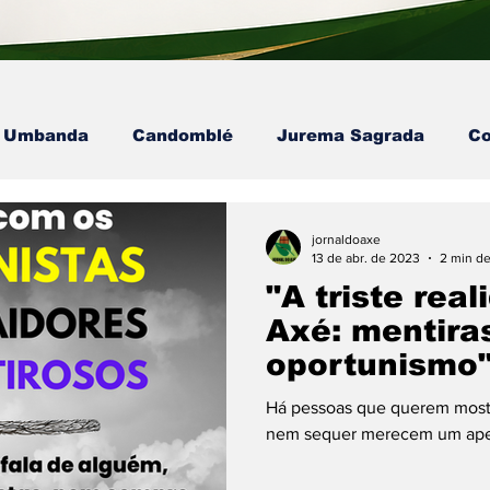
Umbanda
Candomblé
Jurema Sagrada
Co
 - Dra. Ana Paula
Eventos no Axé
Colunista -
jornaldoaxe
13 de abr. de 2023
2 min de
"A triste rea
artigos
Axé: mentiras
oportunismo"
Há pessoas que querem most
nem sequer merecem um ape