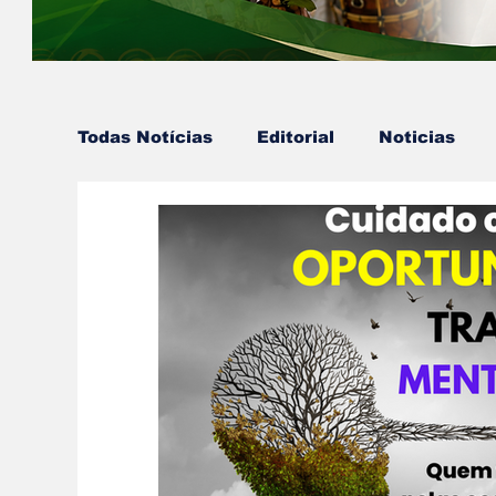
Todas Notícias
Editorial
Noticias
Colunista - Mestre Kaluanã
Colunista
Ekedy Nadja Ómi Afefé
artigos e no