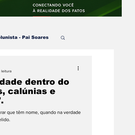
lunista - Pai Soares
 Pai Gamby
 leitura
lidade dentro do
, calúnias e
.
rar que têm nome, quando na verdade
lido.