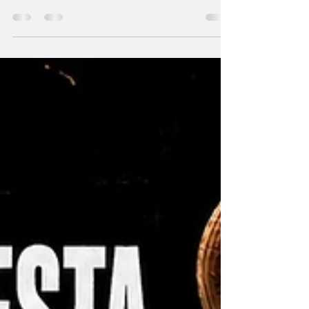
reacende debate sobre racismo religioso,
respeito à diversidade e papel da educação
na promoção da cidadania.