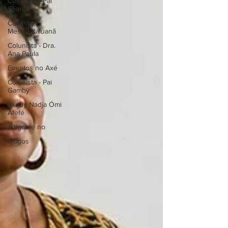
Colunista - Pai
Soares
Colunista -
Mestre Kaluanã
Colunista - Dra.
Ana Paula
Eventos no Axé
Colunista - Pai
Gamby
Ekedy Nadja Ómi
Afefé
artigos e no
artigos