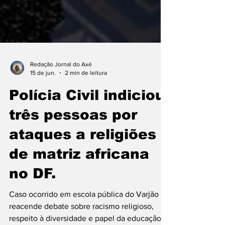
Redação Jornal do Axé
15 de jun.
2 min de leitura
Polícia Civil indiciou
três pessoas por
ataques a religiões
de matriz africana
no DF.
Caso ocorrido em escola pública do Varjão