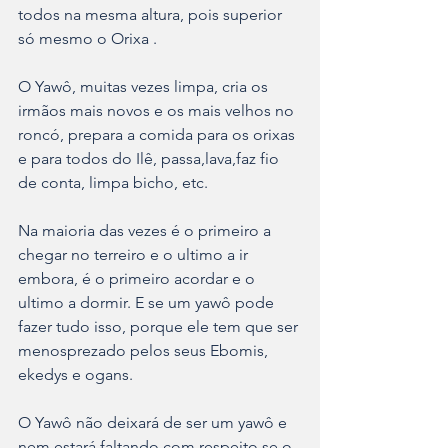
todos na mesma altura, pois superior 
só mesmo o Orixa .
O Yawô, muitas vezes limpa, cria os 
irmãos mais novos e os mais velhos no 
roncó, prepara a comida para os orixas 
e para todos do Ilê, passa,lava,faz fio 
de conta, limpa bicho, etc. 
Na maioria das vezes é o primeiro a 
chegar no terreiro e o ultimo a ir 
embora, é o primeiro acordar e o 
ultimo a dormir. E se um yawô pode 
fazer tudo isso, porque ele tem que ser 
menosprezado pelos seus Ebomis, 
ekedys e ogans.
O Yawô não deixará de ser um yawô e 
nem estará faltando com respeito se o 