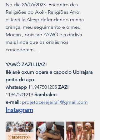
No dia 26/06/2023 -Encontro das 
Religiões do Axé - Religiões Afro, 
estarei lá Alesp defendendo minha 
crença, meu seguimento e o meu 
Mocan , pois ser YAWÔ e a dádiva 
mais linda que os orixás nos 
concederam....
YAWÔ ZAZI LUAZI
Ilê axé oxum opara e caboclo Ubirajara 
peito de aço.
whatsapp 
11.947501205 
ZAZI
11947501219 
Sambaleci 
e-mail:
projetocerejeira1@gmail.com
Instagram