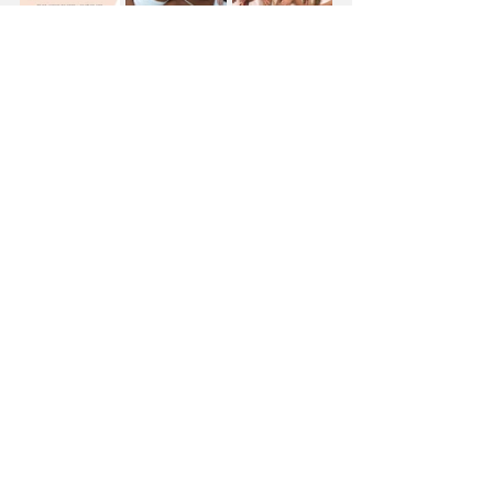
federação de candomblé
noticias do axé
legalização religiosa
intolerancia religiosa
Umbanda
Candomblé
Noticias