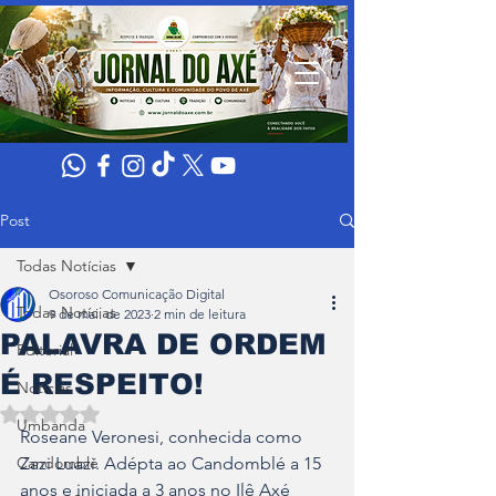
Post
Todas Notícias
Osoroso Comunicação Digital
Todas Notícias
9 de mai. de 2023
2 min de leitura
PALAVRA DE ORDEM
Editorial
É RESPEITO!
Noticias
Avaliado com NaN de 5 estrelas.
Umbanda
Roseane Veronesi, conhecida como 
Candomblé
Zazi Luazi. Adépta ao Candomblé a 15 
anos e iniciada a 3 anos no Ilê Axé 