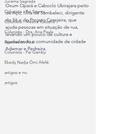
Jurema Sagrada
Oxum Opará e Caboclo Ubirajara peito 
Colunista - Pai Soares
de Aço, filha de Sambaleci, dirigente 
do Ilê e do Projeto Cerejeira, que 
Colunista - Mestre Kaluanã
ajuda pessoas em situação de rua, 
Colunista - Dra. Ana Paula
levando um pouco de cultura e 
ajudadando a comunidade de cidade 
Eventos no Axé
Ademar e Pedreira.
Colunista - Pai Gamby
Ekedy Nadja Ómi Afefé
artigos e no
artigos