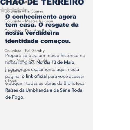
CHÃO DE TERREIRO
Jurema Sagrada
Avaliado com NaN de 5 estrelas.
Colunista - Pai Soares
O conhecimento agora 
Colunista - Mestre Kaluanã
tem casa. O resgate da 
Colunista - Dra. Ana Paula
nossa verdadeira 
identidade começou.
Eventos no Axé
Colunista - Pai Gamby
Prepare-se para um marco histórico na 
Ekedy Nadja Ómi Afefé
nossa religião. 
No dia 13 de Maio
, 
liberaremos exatamente aqui, nesta 
artigos e no
página, 
o link oficial
 para você acessar 
artigos
e adquirir todas as obras da Biblioteca 
Raízes da Umbhanda e da Série Roda 
de Fogo.