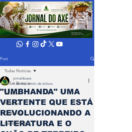
Post
Todas Notícias
jornaldoaxe
Todas Notícias
7 de mai.
2 min de leitura
"UMBHANDA" UMA
Editorial
VERTENTE QUE ESTÁ
Noticias
REVOLUCIONANDO A
Umbanda
LITERATURA E O
Candomblé