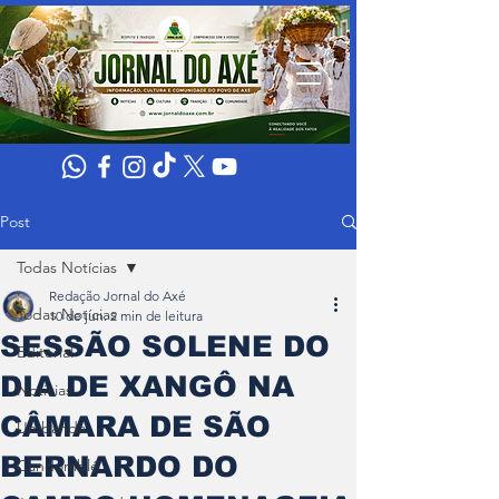
Post
Todas Notícias
Redação Jornal do Axé
Todas Notícias
10 de jun.
2 min de leitura
SESSÃO SOLENE DO
Editorial
DIA DE XANGÔ NA
Noticias
CÂMARA DE SÃO
Umbanda
BERNARDO DO
Candomblé