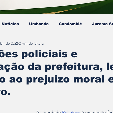
Noticias
Umbanda
Candomblé
Jurema S
abr. de 2022
2 min de leitura
Colunista - Mestre Kaluanã
Colunista - Dra. Ana P
es policiais e
zação da prefeitura, 
sta - Pai Gamby
Ekedy Nadja Ómi Afefé
artigo
so ao prejuizo moral 
ro.
e 5 estrelas.
A Liberdade 
Religiosa
 é um direito fu