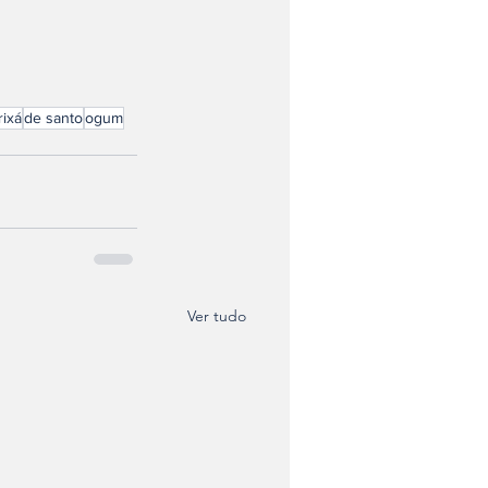
rixá
de santo
ogum
Ver tudo