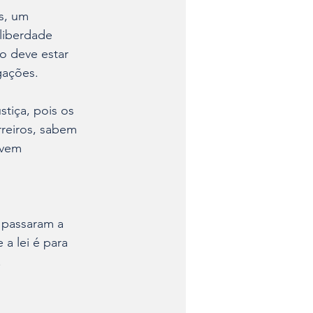
s, um 
liberdade 
o deve estar 
gações. 
stiça, pois os 
rreiros, sabem 
ivem 
 passaram a 
a lei é para 
.