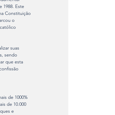
e 1988. Este 
na Constituição 
arcou o 
católico 
lizar suas 
s, sendo 
ar que esta 
confissão 
mais de 1000% 
is de 10.000 
aques e 