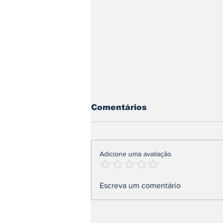
Comentários
Adicione uma avaliação
O dinheiro do terreiro
Escreva um comentário
entra na sua conta?
Entenda os riscos dessa
prática para o dirigente