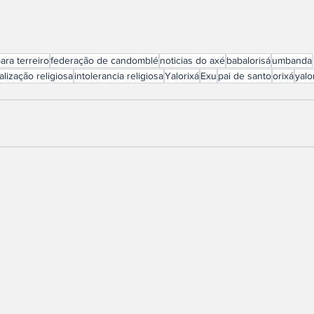
ara terreiro
federação de candomblé
noticias do axé
babalorisá
umbanda
alização religiosa
intolerancia religiosa
Yalorixá
Exu
pai de santo
orixá
yalo