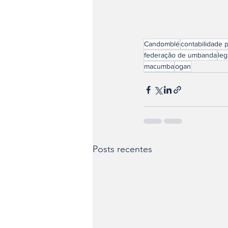
Candomblé
contabilidade p
federação de umbanda
leg
macumba
ogan
Posts recentes