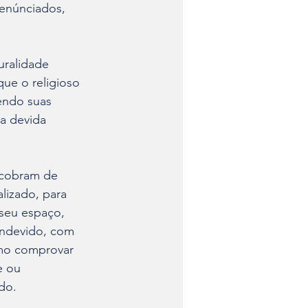
denúnciados, 
uralidade 
ue o religioso 
endo suas 
 a devida 
, cobram de 
lizado, para 
seu espaço, 
indevido, com 
omo comprovar 
e ou 
do.